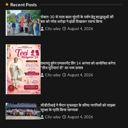
की कसम: देवशाली
Recent Posts
City uday
August 6, 2025
सेक्टर-30 से माता बाला सुंदरी के दर्शन हेतु श्रद्धालुओं की
बस को नरेश अरोड़ा ने झंडी दिखाकर रवाना किया
4
City uday
August 4, 2026
“गोपाल” ने पूजा प्लाजा जीरकपुर में अपने आउटलेट की
शुरुआत की
City uday
September 5, 2025
1
तथास्तु वूमेन एम्पावरमेंट विंग 14 अगस्त को आयोजित करेगा
पारस हेल्थ पंचकूला ने ‘तिरंगा यात्रा 2025’ का हरियाणा से
“तीज मुटियारां दी” का भव्य उत्सव
कश्मीर तक किया आगाज़, राष्ट्रीय एकता को मिलेगा नया
आयाम
City uday
August 4, 2026
City uday
August 13, 2025
2
सरकारी आदर्श उच्च विद्यालय, सैक्टर 34-सी, चण्डीगढ़ में
कार्यक्रम आयोजित
सीडीटीआई ने चैप्टर मूनलाइट के वरिष्ठ नागरिकों को साइबर
City uday
August 6, 2025
सुरक्षा के प्रति किया जागरूक
3
City uday
August 4, 2026