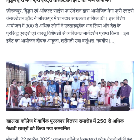
ज़ीरकपुर, वृिद्धम एवं ऑकल्ट साइंस फाउंडेशन द्वारा आयोजित मेगा फ्री एस्ट्रो
कंसल्टेशन इवेंट ने ज़ीरकपुर में शानदार सफलता हासिल की। इस विशेष
आयोजन में 300 से अधिक लोगों ने उत्साहपूर्वक भाग लिया और देश के
प्रसिद्ध एस्ट्रो एवं वास्तु विशेषज्ञों से व्यक्तिगत मार्गदर्शन प्राप्त किया। इस
इवेंट का आयोजन दीपक आहूजा, श्रीमती उषा वसुंधरा, नवदीप […]
“वोकल फॉर लोकल” से “लोकल टू ग्लोबल” की ओर भारत
का बढ़ता कदम, 12 से 15 अगस्त तक भारत मंडपम में होगा
भव्य भारत व्यापार महोत्सव : हरीश गर्ग
City uday
August 6, 2026
2
सोलर एनर्जी वेंडर्स एसोसिएशन (सेवा) ने पंजाब में सौर
परियोजनाओं की बाधाओं को दूर करने के लिए पीएसपीसीएल
और एमएनआरई के उच्च अधिकारियों से की मुलाकात
City uday
August 6, 2026
3
खालसा कॉलेज में वार्षिक पुरस्कार वितरण समारोह में 250 से अधिक
₹227 करोड़ का ‘टेबल एजेंडा घोटाला’ भाजपा के
मेधावी छात्रों को किया गया सम्मानित
भ्रष्टाचार, तानाशाही और लोकतंत्र की हत्या का सबसे बड़ा
सबूत : एच.एस. लक्की
मोहाली, 22 अप्रैल 2025: खालसा कॉलेज (अमृतसर) ऑफ टेक्नोलॉजी एंड