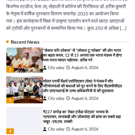
City uday
August 6, 2026
बिजनेस स्टडीज, फेस 3ए, मोहाली में कॉलेज की प्रिंसिपल डॉ. हरीश कुमारी
4
के नेतृत्व में वार्षिक पुरस्कार वितरण समारोह-2025 का आयोजन किया
गया। इस कार्यक्रम में शिक्षा में उत्कृष्ट प्रदर्शन करने वाले छात्र-छात्राओं
इंडियन नेशनल थियेटर द्वारा 9 अगस्त को होगा ‘वर्षा ऋतु
संगीत संध्या 2026’ का आयोजन
को ट्रॉफी और पुरस्कारों से सम्मानित किया गया। कुल 250 से अधिक […]
City uday
August 6, 2026
1
पारस हेल्थ पंचकूला ने ‘तिरंगा यात्रा 2025’ का हरियाणा से
Recent News
कश्मीर तक किया आगाज़, राष्ट्रीय एकता को मिलेगा नया
“वोकल फॉर लोकल” से “लोकल टू ग्लोबल” की ओर भारत
आयाम
का बढ़ता कदम, 12 से 15 अगस्त तक भारत मंडपम में होगा
City uday
August 13, 2025
भव्य भारत व्यापार महोत्सव : हरीश गर्ग
2
City uday
August 6, 2026
2
सरकारी आदर्श उच्च विद्यालय, सैक्टर 34-सी, चण्डीगढ़ में
कार्यक्रम आयोजित
सोलर एनर्जी वेंडर्स एसोसिएशन (सेवा) ने पंजाब में सौर
परियोजनाओं की बाधाओं को दूर करने के लिए पीएसपीसीएल
City uday
August 6, 2025
और एमएनआरई के उच्च अधिकारियों से की मुलाकात
3
City uday
August 6, 2026
3
₹227 करोड़ का ‘टेबल एजेंडा घोटाला’ भाजपा के
भ्रष्टाचार, तानाशाही और लोकतंत्र की हत्या का सबसे बड़ा
राहुल गाँधी ने खाई है वैश्विक मंच पर भारत को कमजोर करने
सबूत : एच.एस. लक्की
की कसम: देवशाली
City uday
August 6, 2026
City uday
August 6, 2025
4