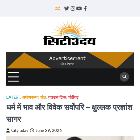
Skip
to
Twitter
Instagram
YouTube
Facebook
content
LATEST
,
अर्थव्यवस्था
,
खेल
,
गाइड्स टिप्स
,
चंडीगढ़
धर्म में भाव और विवेक सर्वोपरि – क्षुल्लक प्रज्ञांश
सागर
City uday
June 29, 2026