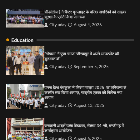
सरकारी आदर्श उच्च विद्यालय, सैक्टर 34-सी, चण्डीगढ़ में
कार्यक्रम आयोजित
सीडीटीआई ने चैप्टर मूनलाइट के वरिष्ठ नागरिकों को साइबर
City uday
August 6, 2025
सुरक्षा के प्रति किया जागरूक
3
City uday
August 4, 2026
Education
राहुल गाँधी ने खाई है वैश्विक मंच पर भारत को कमजोर करने
की कसम: देवशाली
“गोपाल” ने पूजा प्लाजा जीरकपुर में अपने आउटलेट की
शुरुआत की
City uday
August 6, 2025
City uday
September 5, 2025
4
पारस हेल्थ पंचकूला ने ‘तिरंगा यात्रा 2025’ का हरियाणा से
कश्मीर तक किया आगाज़, राष्ट्रीय एकता को मिलेगा नया
आयाम
City uday
August 13, 2025
सरकारी आदर्श उच्च विद्यालय, सैक्टर 34-सी, चण्डीगढ़ में
कार्यक्रम आयोजित
City uday
August 6, 2025