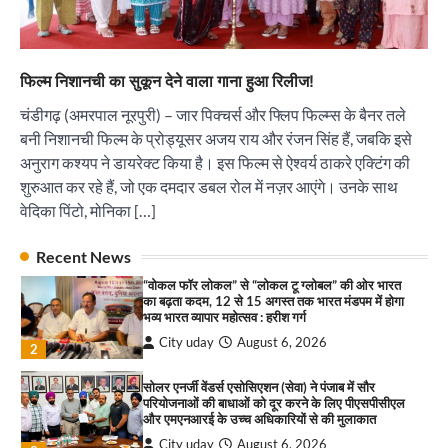
और एमएनआरई के उच्च अधिकारियों से की मुलाकात
City uday
August 6, 2026
3
₹227 करोड़ का ‘टेबल एजेंडा घोटाला’ भाजपा के
फिल्म निशानची का सुकून देने वाला गाना हुआ रिलीज!
भ्रष्टाचार, तानाशाही और लोकतंत्र की हत्या का सबसे बड़ा
सबूत : एच.एस. लक्की
चंडीगढ़ (अमरपाल नूरपुरी) – जार पिक्चर्स और फ्लिप फिल्म्स के बैनर तले
City uday
August 6, 2026
बनी निशानची फिल्म के प्रोड्यूसर अजय राय और रंजन सिंह हैं, जबकि इसे
4
अनुराग कश्यप ने डायरेक्ट किया है। इस फिल्म से ऐश्वर्य ठाकरे एक्टिंग की
शुरुआत कर रहे हैं, जो एक दमदार डबल रोल में नज़र आएंगे। उनके साथ
इंडियन नेशनल थियेटर द्वारा 9 अगस्त को होगा ‘वर्षा ऋतु
संगीत संध्या 2026’ का आयोजन
वेदिका पिंटो, मोनिका […]
City uday
August 6, 2026
1
पारस हेल्थ पंचकूला ने ‘तिरंगा यात्रा 2025’ का हरियाणा से
Recent News
कश्मीर तक किया आगाज़, राष्ट्रीय एकता को मिलेगा नया
“वोकल फॉर लोकल” से “लोकल टू ग्लोबल” की ओर भारत
आयाम
का बढ़ता कदम, 12 से 15 अगस्त तक भारत मंडपम में होगा
City uday
August 13, 2025
भव्य भारत व्यापार महोत्सव : हरीश गर्ग
2
City uday
August 6, 2026
2
सरकारी आदर्श उच्च विद्यालय, सैक्टर 34-सी, चण्डीगढ़ में
कार्यक्रम आयोजित
सोलर एनर्जी वेंडर्स एसोसिएशन (सेवा) ने पंजाब में सौर
परियोजनाओं की बाधाओं को दूर करने के लिए पीएसपीसीएल
City uday
August 6, 2025
और एमएनआरई के उच्च अधिकारियों से की मुलाकात
3
City uday
August 6, 2026