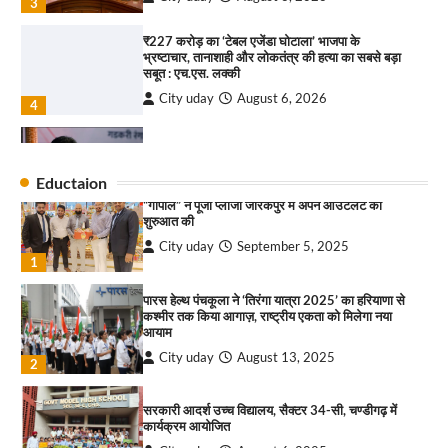
3
₹227 करोड़ का ‘टेबल एजेंडा घोटाला’ भाजपा के
भ्रष्टाचार, तानाशाही और लोकतंत्र की हत्या का सबसे बड़ा
राहुल गाँधी ने खाई है वैश्विक मंच पर भारत को कमजोर करने
सबूत : एच.एस. लक्की
की कसम: देवशाली
City uday
August 6, 2026
City uday
August 6, 2025
4
इंडियन नेशनल थियेटर द्वारा 9 अगस्त को होगा ‘वर्षा ऋतु
4
संगीत संध्या 2026’ का आयोजन
Eductaion
City uday
August 6, 2026
“गोपाल” ने पूजा प्लाजा जीरकपुर में अपने आउटलेट की
1
शुरुआत की
City uday
September 5, 2025
“वोकल फॉर लोकल” से “लोकल टू ग्लोबल” की ओर भारत
1
का बढ़ता कदम, 12 से 15 अगस्त तक भारत मंडपम में होगा
भव्य भारत व्यापार महोत्सव : हरीश गर्ग
पारस हेल्थ पंचकूला ने ‘तिरंगा यात्रा 2025’ का हरियाणा से
City uday
August 6, 2026
2
कश्मीर तक किया आगाज़, राष्ट्रीय एकता को मिलेगा नया
आयाम
सोलर एनर्जी वेंडर्स एसोसिएशन (सेवा) ने पंजाब में सौर
City uday
August 13, 2025
2
परियोजनाओं की बाधाओं को दूर करने के लिए पीएसपीसीएल
और एमएनआरई के उच्च अधिकारियों से की मुलाकात
City uday
August 6, 2026
सरकारी आदर्श उच्च विद्यालय, सैक्टर 34-सी, चण्डीगढ़ में
3
कार्यक्रम आयोजित