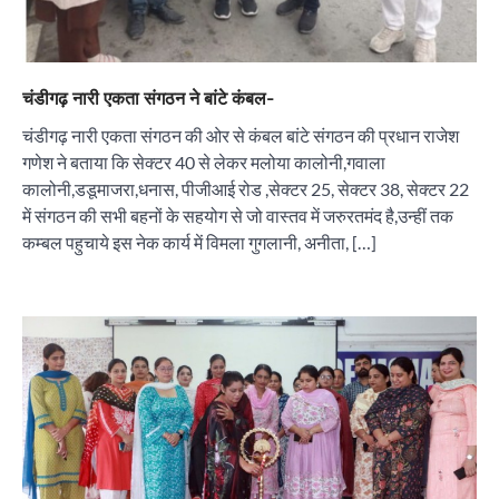
चंडीगढ़ नारी एकता संगठन ने बांटे कंबल-
चंडीगढ़ नारी एकता संगठन की ओर से कंबल बांटे संगठन की प्रधान राजेश
गणेश ने बताया कि सेक्टर 40 से लेकर मलोया कालोनी,गवाला
कालोनी,डडूमाजरा,धनास, पीजीआई रोड ,सेक्टर 25, सेक्टर 38, सेक्टर 22
में संगठन की सभी बहनों के सहयोग से जो वास्तव में जरुरतमंद है,उन्हीं तक
कम्बल पहुचाये इस नेक कार्य में विमला गुगलानी, अनीता, […]
“वोकल फॉर लोकल” से “लोकल टू ग्लोबल” की ओर भारत
का बढ़ता कदम, 12 से 15 अगस्त तक भारत मंडपम में होगा
भव्य भारत व्यापार महोत्सव : हरीश गर्ग
City uday
August 6, 2026
2
सोलर एनर्जी वेंडर्स एसोसिएशन (सेवा) ने पंजाब में सौर
परियोजनाओं की बाधाओं को दूर करने के लिए पीएसपीसीएल