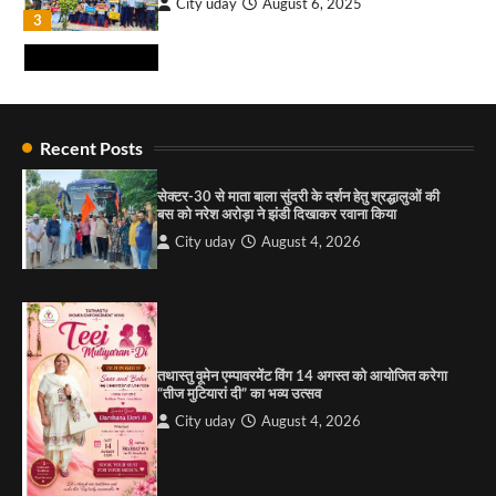
City uday
August 6, 2025
₹227 करोड़ का ‘टेबल एजेंडा घोटाला’ भाजपा के
3
भ्रष्टाचार, तानाशाही और लोकतंत्र की हत्या का सबसे बड़ा
सबूत : एच.एस. लक्की
City uday
August 6, 2026
4
राहुल गाँधी ने खाई है वैश्विक मंच पर भारत को कमजोर करने
की कसम: देवशाली
Recent Posts
City uday
August 6, 2025
सेक्टर-30 से माता बाला सुंदरी के दर्शन हेतु श्रद्धालुओं की
बस को नरेश अरोड़ा ने झंडी दिखाकर रवाना किया
4
City uday
August 4, 2026
“गोपाल” ने पूजा प्लाजा जीरकपुर में अपने आउटलेट की
शुरुआत की
City uday
September 5, 2025
1
तथास्तु वूमेन एम्पावरमेंट विंग 14 अगस्त को आयोजित करेगा
पारस हेल्थ पंचकूला ने ‘तिरंगा यात्रा 2025’ का हरियाणा से
“तीज मुटियारां दी” का भव्य उत्सव
कश्मीर तक किया आगाज़, राष्ट्रीय एकता को मिलेगा नया
आयाम
City uday
August 4, 2026
City uday
August 13, 2025
2