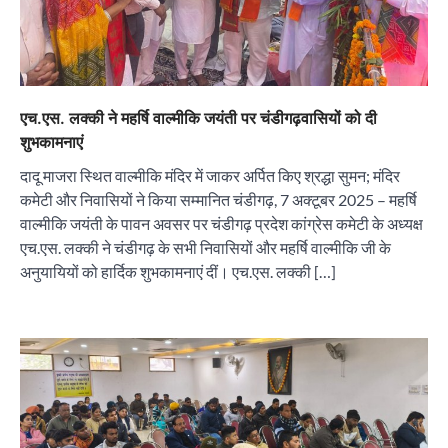
एच.एस. लक्की ने महर्षि वाल्मीकि जयंती पर चंडीगढ़वासियों को दी
शुभकामनाएं
दादू माजरा स्थित वाल्मीकि मंदिर में जाकर अर्पित किए श्रद्धा सुमन; मंदिर
कमेटी और निवासियों ने किया सम्मानित चंडीगढ़, 7 अक्टूबर 2025 – महर्षि
“वोकल फॉर लोकल” से “लोकल टू ग्लोबल” की ओर भारत
वाल्मीकि जयंती के पावन अवसर पर चंडीगढ़ प्रदेश कांग्रेस कमेटी के अध्यक्ष
का बढ़ता कदम, 12 से 15 अगस्त तक भारत मंडपम में होगा
भव्य भारत व्यापार महोत्सव : हरीश गर्ग
एच.एस. लक्की ने चंडीगढ़ के सभी निवासियों और महर्षि वाल्मीकि जी के
City uday
August 6, 2026
अनुयायियों को हार्दिक शुभकामनाएं दीं। एच.एस. लक्की […]
2
सोलर एनर्जी वेंडर्स एसोसिएशन (सेवा) ने पंजाब में सौर
परियोजनाओं की बाधाओं को दूर करने के लिए पीएसपीसीएल
और एमएनआरई के उच्च अधिकारियों से की मुलाकात
City uday
August 6, 2026
3
₹227 करोड़ का ‘टेबल एजेंडा घोटाला’ भाजपा के
भ्रष्टाचार, तानाशाही और लोकतंत्र की हत्या का सबसे बड़ा
सबूत : एच.एस. लक्की