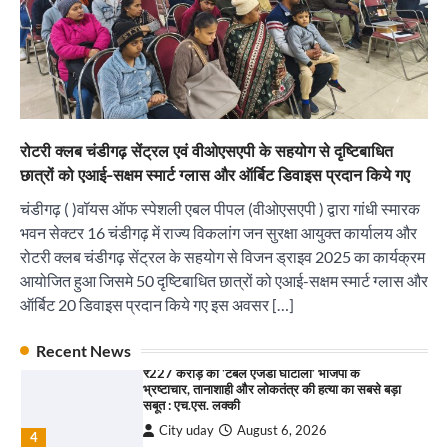
City uday
August 6, 2026
4
इंडियन नेशनल थियेटर द्वारा 9 अगस्त को होगा ‘वर्षा ऋतु
संगीत संध्या 2026’ का आयोजन
City uday
August 6, 2026
1
पारस हेल्थ पंचकूला ने ‘तिरंगा यात्रा 2025’ का हरियाणा से
रोटरी क्लब चंडीगढ़ सेंट्रल एवं वीओएसएपी के सहयोग से दृष्टिबाधित
कश्मीर तक किया आगाज़, राष्ट्रीय एकता को मिलेगा नया
“वोकल फॉर लोकल” से “लोकल टू ग्लोबल” की ओर भारत
आयाम
छात्रों को एआई-सक्षम स्मार्ट ग्लास और ऑर्बिट डिवाइस प्रदान किये गए
का बढ़ता कदम, 12 से 15 अगस्त तक भारत मंडपम में होगा
City uday
August 13, 2025
भव्य भारत व्यापार महोत्सव : हरीश गर्ग
2
चंडीगढ़ ( )वॉयस ऑफ स्पेशली एबल पीपल (वीओएसएपी ) द्वारा गांधी स्मारक
City uday
August 6, 2026
भवन सेक्टर 16 चंडीगढ़ में राज्य विकलांग जन सुरक्षा आयुक्त कार्यालय और
2
सरकारी आदर्श उच्च विद्यालय, सैक्टर 34-सी, चण्डीगढ़ में
रोटरी क्लब चंडीगढ़ सेंट्रल के सहयोग से विजन ड्राइव 2025 का कार्यक्रम
कार्यक्रम आयोजित
सोलर एनर्जी वेंडर्स एसोसिएशन (सेवा) ने पंजाब में सौर
आयोजित हुआ जिसमे 50 दृष्टिबाधित छात्रों को एआई-सक्षम स्मार्ट ग्लास और
परियोजनाओं की बाधाओं को दूर करने के लिए पीएसपीसीएल
City uday
August 6, 2025
और एमएनआरई के उच्च अधिकारियों से की मुलाकात
ऑर्बिट 20 डिवाइस प्रदान किये गए इस अवसर […]
3
City uday
August 6, 2026
3
Recent News
₹227 करोड़ का ‘टेबल एजेंडा घोटाला’ भाजपा के
भ्रष्टाचार, तानाशाही और लोकतंत्र की हत्या का सबसे बड़ा
राहुल गाँधी ने खाई है वैश्विक मंच पर भारत को कमजोर करने
सबूत : एच.एस. लक्की
की कसम: देवशाली
City uday
August 6, 2026
City uday
August 6, 2025
4