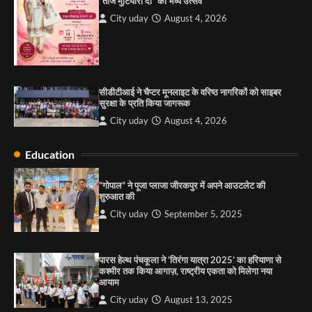
“तीज मुटियारां दी” का भव्य उत्सव
City uday
August 4, 2026
राहुल गाँधी ने खाई है वैश्विक मंच पर भारत को कमजोर करने
की कसम: देवशाली
City uday
August 6, 2025
सीडीटीआई ने चैप्टर मूनलाइट के वरिष्ठ नागरिकों को साइबर
4
सुरक्षा के प्रति किया जागरूक
City uday
August 4, 2026
Education
“गोपाल” ने पूजा प्लाजा जीरकपुर में अपने आउटलेट की
शुरुआत की
City uday
September 5, 2025
पारस हेल्थ पंचकूला ने ‘तिरंगा यात्रा 2025’ का हरियाणा से
कश्मीर तक किया आगाज़, राष्ट्रीय एकता को मिलेगा नया
आयाम
City uday
August 13, 2025