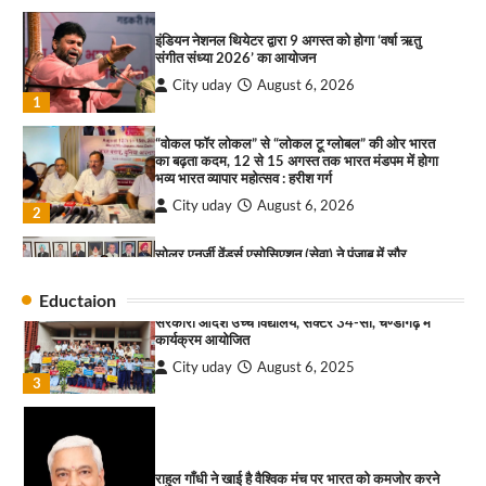
इंडियन नेशनल थियेटर द्वारा 9 अगस्त को होगा ‘वर्षा ऋतु
4
संगीत संध्या 2026’ का आयोजन
City uday
August 6, 2026
“गोपाल” ने पूजा प्लाजा जीरकपुर में अपने आउटलेट की
1
शुरुआत की
“वोकल फॉर लोकल” से “लोकल टू ग्लोबल” की ओर भारत
City uday
September 5, 2025
का बढ़ता कदम, 12 से 15 अगस्त तक भारत मंडपम में होगा
1
भव्य भारत व्यापार महोत्सव : हरीश गर्ग
पारस हेल्थ पंचकूला ने ‘तिरंगा यात्रा 2025’ का हरियाणा से
City uday
August 6, 2026
2
कश्मीर तक किया आगाज़, राष्ट्रीय एकता को मिलेगा नया
आयाम
सोलर एनर्जी वेंडर्स एसोसिएशन (सेवा) ने पंजाब में सौर
City uday
August 13, 2025
परियोजनाओं की बाधाओं को दूर करने के लिए पीएसपीसीएल
2
और एमएनआरई के उच्च अधिकारियों से की मुलाकात
Eductaion
City uday
August 6, 2026
सरकारी आदर्श उच्च विद्यालय, सैक्टर 34-सी, चण्डीगढ़ में
3
कार्यक्रम आयोजित
₹227 करोड़ का ‘टेबल एजेंडा घोटाला’ भाजपा के
City uday
August 6, 2025
भ्रष्टाचार, तानाशाही और लोकतंत्र की हत्या का सबसे बड़ा
3
सबूत : एच.एस. लक्की
City uday
August 6, 2026
4
राहुल गाँधी ने खाई है वैश्विक मंच पर भारत को कमजोर करने