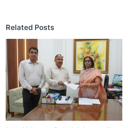
न
Related Posts