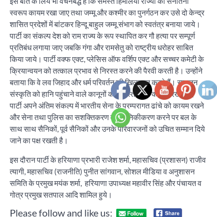
इस बात के लिये भी वचनबद्ध है कि समस्त हिमालयी राज्यों का सनातनी
स्वरूप कायम रखा जाए तथा जम्मू और कश्मीर का पुनर्गठन कर उसे दो केन्द्र
शासित प्रदेशों में बांटकर हिन्दू बाहुल जम्मू संभाग को स्वतंत्र बनाया जाये।
पार्टी का संकल्प देश को राम राज्य के रूप स्थापित कर गौ हत्या पर सम्पूर्ण
प्रतिबंध लगाया जाए जबकि गंगा और रामसेतु को राष्ट्रीय धरोहर साबित
किया जाये। पार्टी वक्फ एक्ट, प्लेसिस ऑफ वर्शिप एक्ट और सच्चर कमेटी के
क्रियान्वयन को तत्काल प्रभाव से निरस्त करने की पैरवी करती है। उन्होंने
बताया कि वे लव जिहाद और धर्म परिवर्तन की खिलाफत करते हैं। सनातन
संस्कृति को हानि पहुंचाने वाले कानूनों को निरस्त करने का पक्ष रखते हैं।
पार्टी अपने अंतिम संकल्प में भारतीय सेना के परम्परागत ढांचे को कायम रखने
और सेना तथा पुलिस का सशक्तिकरण व आधुनिकीकरण करने पर बल के
साथ साथ सैनिकों, पूर्व सैनिकों और उनके परिवारजनों को उचित सम्मान दिये
जाने का पक्ष रखती है।
इस दौरान पार्टी के हरियाणा प्रभारी राजेश शर्मा, महासचिव (प्रशासन) राजीव
त्यागी, महासचिव (राजनीति) पुनीत सांगवान, सोशल मीडिया व अनुशासन
समिति के प्रमुख मयंक शर्मा, हरियाणा उपाध्यक्ष महावीर सिंह और पंचायत व
गोत्र प्रमुख सतपाल आदि शामिल हुये।
Please follow and like us: