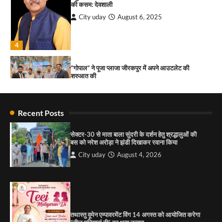
की कसम: देवशाली
City uday
August 6, 2025
4
“गोपाल” ने पूजा प्लाजा जीरकपुर में अपने आउटलेट की
शुरुआत की
City uday
September 5, 2025
1
Recent Posts
पारस हेल्थ पंचकूला ने ‘तिरंगा यात्रा 2025’ का हरियाणा से
कश्मीर तक किया आगाज़, राष्ट्रीय एकता को मिलेगा नया
आयाम
सेक्टर-30 से माता बाला सुंदरी के दर्शन हेतु श्रद्धालुओं की
बस को नरेश अरोड़ा ने झंडी दिखाकर रवाना किया
City uday
August 13, 2025
2
City uday
August 4, 2026
सरकारी आदर्श उच्च विद्यालय, सैक्टर 34-सी, चण्डीगढ़ में
कार्यक्रम आयोजित
City uday
August 6, 2025
3
तथास्तु वूमेन एम्पावरमेंट विंग 14 अगस्त को आयोजित करेगा