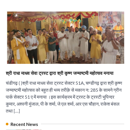
“वोकल फॉर लोकल” से “लोकल टू ग्लोबल” की ओर भारत
का बढ़ता कदम, 12 से 15 अगस्त तक भारत मंडपम में होगा
भव्य भारत व्यापार महोत्सव : हरीश गर्ग
City uday
August 6, 2026
2
सोलर एनर्जी वेंडर्स एसोसिएशन (सेवा) ने पंजाब में सौर
परियोजनाओं की बाधाओं को दूर करने के लिए पीएसपीसीएल
और एमएनआरई के उच्च अधिकारियों से की मुलाकात
City uday
August 6, 2026
3
₹227 करोड़ का ‘टेबल एजेंडा घोटाला’ भाजपा के
भ्रष्टाचार, तानाशाही और लोकतंत्र की हत्या का सबसे बड़ा
श्री राधा माधव सेवा ट्रस्ट द्वारा श्री कृष्ण जन्माष्टमी महोत्सव मनाया
सबूत : एच.एस. लक्की
चंडीगढ़ ( )श्री राधा माधव सेवा ट्रस्ट सेक्टर 51A, चण्डीगढ़ द्वारा श्री कृष्ण
City uday
August 6, 2026
4
जन्माष्टमी महोत्सव को बहुत ही भव्य तरीक़े से मकान न: 285 के सामने ग्रीन
पार्क सेक्टर 51 ए में मनाया ।इस कार्यक्रम में ट्रस्ट के ट्रस्टी भुपिन्दर
इंडियन नेशनल थियेटर द्वारा 9 अगस्त को होगा ‘वर्षा ऋतु
कुमार, अश्वनी मुंजाल, पी के शर्मा, जे एल शर्मा, आर एस चौहान, राकेश बंसल
संगीत संध्या 2026’ का आयोजन
तथा […]
City uday
August 6, 2026
1
पारस हेल्थ पंचकूला ने ‘तिरंगा यात्रा 2025’ का हरियाणा से
कश्मीर तक किया आगाज़, राष्ट्रीय एकता को मिलेगा नया
Recent News
“वोकल फॉर लोकल” से “लोकल टू ग्लोबल” की ओर भारत
आयाम