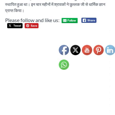
स्थापित हुआ था। इन चार महीनों में श्रावकों ने छुल्लक जी से धार्मिक ज्ञान
प्राप्त किया।
Please follow and like us:
Post
नग
navigation
आयु
श्व
जा
नि
वित
खस
के
जिम
लोग
जन
साम
लाए
काँ