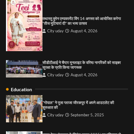
1
पारस हेल्थ पंचकूला ने ‘तिरंगा यात्रा 2025’ का हरियाणा से
तथास्तु वूमेन एम्पावरमेंट विंग 14 अगस्त को आयोजित करेगा
कश्मीर तक किया आगाज़, राष्ट्रीय एकता को मिलेगा नया
“तीज मुटियारां दी” का भव्य उत्सव
आयाम
City uday
August 4, 2026
City uday
August 13, 2025
2
सरकारी आदर्श उच्च विद्यालय, सैक्टर 34-सी, चण्डीगढ़ में
कार्यक्रम आयोजित
City uday
August 6, 2025
सीडीटीआई ने चैप्टर मूनलाइट के वरिष्ठ नागरिकों को साइबर
3
सुरक्षा के प्रति किया जागरूक
City uday
August 4, 2026
Education
राहुल गाँधी ने खाई है वैश्विक मंच पर भारत को कमजोर करने
की कसम: देवशाली
“गोपाल” ने पूजा प्लाजा जीरकपुर में अपने आउटलेट की
City uday
August 6, 2025
शुरुआत की
City uday
September 5, 2025
4