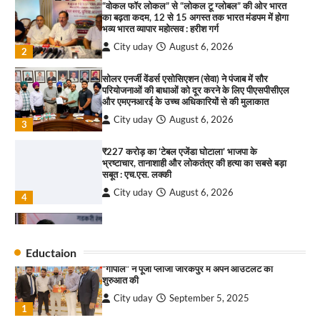
का बढ़ता कदम, 12 से 15 अगस्त तक भारत मंडपम में होगा
City uday
August 13, 2025
भव्य भारत व्यापार महोत्सव : हरीश गर्ग
2
City uday
August 6, 2026
2
सरकारी आदर्श उच्च विद्यालय, सैक्टर 34-सी, चण्डीगढ़ में
कार्यक्रम आयोजित
सोलर एनर्जी वेंडर्स एसोसिएशन (सेवा) ने पंजाब में सौर
परियोजनाओं की बाधाओं को दूर करने के लिए पीएसपीसीएल
City uday
August 6, 2025
और एमएनआरई के उच्च अधिकारियों से की मुलाकात
3
City uday
August 6, 2026
3
₹227 करोड़ का ‘टेबल एजेंडा घोटाला’ भाजपा के
भ्रष्टाचार, तानाशाही और लोकतंत्र की हत्या का सबसे बड़ा
राहुल गाँधी ने खाई है वैश्विक मंच पर भारत को कमजोर करने
सबूत : एच.एस. लक्की
की कसम: देवशाली
City uday
August 6, 2026
City uday
August 6, 2025
4
इंडियन नेशनल थियेटर द्वारा 9 अगस्त को होगा ‘वर्षा ऋतु
4
संगीत संध्या 2026’ का आयोजन
City uday
August 6, 2026
Eductaion
“गोपाल” ने पूजा प्लाजा जीरकपुर में अपने आउटलेट की
1
शुरुआत की
City uday
September 5, 2025
“वोकल फॉर लोकल” से “लोकल टू ग्लोबल” की ओर भारत
1
का बढ़ता कदम, 12 से 15 अगस्त तक भारत मंडपम में होगा
भव्य भारत व्यापार महोत्सव : हरीश गर्ग