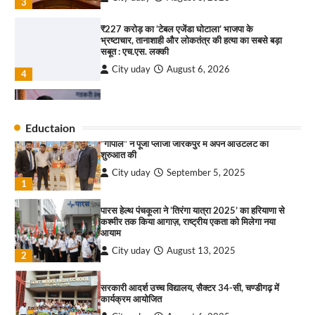
3
₹227 करोड़ का ‘टेबल एजेंडा घोटाला’ भाजपा के
भ्रष्टाचार, तानाशाही और लोकतंत्र की हत्या का सबसे बड़ा
राहुल गाँधी ने खाई है वैश्विक मंच पर भारत को कमजोर करने
सबूत : एच.एस. लक्की
की कसम: देवशाली
City uday
August 6, 2026
City uday
August 6, 2025
4
इंडियन नेशनल थियेटर द्वारा 9 अगस्त को होगा ‘वर्षा ऋतु
4
संगीत संध्या 2026’ का आयोजन
Eductaion
City uday
August 6, 2026
“गोपाल” ने पूजा प्लाजा जीरकपुर में अपने आउटलेट की
1
शुरुआत की
City uday
September 5, 2025
“वोकल फॉर लोकल” से “लोकल टू ग्लोबल” की ओर भारत
1
का बढ़ता कदम, 12 से 15 अगस्त तक भारत मंडपम में होगा
भव्य भारत व्यापार महोत्सव : हरीश गर्ग
पारस हेल्थ पंचकूला ने ‘तिरंगा यात्रा 2025’ का हरियाणा से
City uday
August 6, 2026
2
कश्मीर तक किया आगाज़, राष्ट्रीय एकता को मिलेगा नया
आयाम
सोलर एनर्जी वेंडर्स एसोसिएशन (सेवा) ने पंजाब में सौर
City uday
August 13, 2025
2
परियोजनाओं की बाधाओं को दूर करने के लिए पीएसपीसीएल
और एमएनआरई के उच्च अधिकारियों से की मुलाकात
City uday
August 6, 2026
सरकारी आदर्श उच्च विद्यालय, सैक्टर 34-सी, चण्डीगढ़ में
3
कार्यक्रम आयोजित