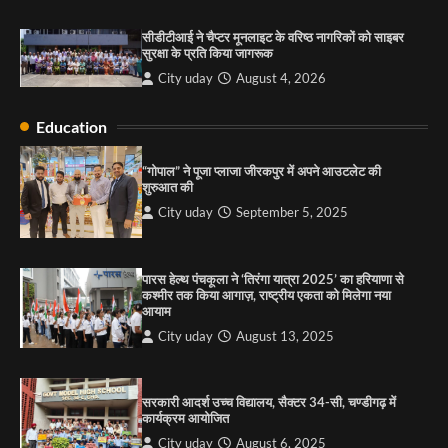
सरकारी आदर्श उच्च विद्यालय, सैक्टर 34-सी, चण्डीगढ़ में
कार्यक्रम आयोजित
सीडीटीआई ने चैप्टर मूनलाइट के वरिष्ठ नागरिकों को साइबर
City uday
August 6, 2025
सुरक्षा के प्रति किया जागरूक
3
City uday
August 4, 2026
Education
राहुल गाँधी ने खाई है वैश्विक मंच पर भारत को कमजोर करने
की कसम: देवशाली
“गोपाल” ने पूजा प्लाजा जीरकपुर में अपने आउटलेट की
शुरुआत की
City uday
August 6, 2025
City uday
September 5, 2025
4
पारस हेल्थ पंचकूला ने ‘तिरंगा यात्रा 2025’ का हरियाणा से
कश्मीर तक किया आगाज़, राष्ट्रीय एकता को मिलेगा नया
आयाम
City uday
August 13, 2025
सरकारी आदर्श उच्च विद्यालय, सैक्टर 34-सी, चण्डीगढ़ में
कार्यक्रम आयोजित
City uday
August 6, 2025