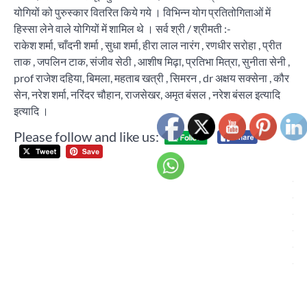
योगियों को पुरुस्कार वितरित किये गये । विभिन्न योग प्रतितोगिताओं में
हिस्सा लेने वाले योगियों में शामिल थे । सर्व श्री / श्रीमती :-
राकेश शर्मा, चाँदनी शर्मा , सुधा शर्मा, हीरा लाल नारंग , रणधीर सरोहा , प्रीत
ताक , जपलिन टाक, संजीव सेठी , आशीष मिढ़ा, प्रतिभा मित्रा, सुनीता सेनी ,
prof राजेश दहिया, बिमला, महताब खत्री , सिमरन , dr अक्षय सक्सेना , कौर
सेन, नरेश शर्मा, नरिंदर चौहान, राजसेखर, अमृत बंसल , नरेश बंसल इत्यादि
इत्यादि ।
Please follow and like us:
Post
ओर
navigation
इं
ने 
बच्च
लिए 
सम
कि
आय