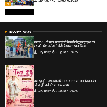
City uday
August 6, 2025
₹227 करोड़ का ‘टेबल एजेंडा घोटाला’ भाजपा के
3
भ्रष्टाचार, तानाशाही और लोकतंत्र की हत्या का सबसे बड़ा
सबूत : एच.एस. लक्की
City uday
August 6, 2026
4
राहुल गाँधी ने खाई है वैश्विक मंच पर भारत को कमजोर करने
की कसम: देवशाली
Recent Posts
City uday
August 6, 2025
सेक्टर-30 से माता बाला सुंदरी के दर्शन हेतु श्रद्धालुओं की
बस को नरेश अरोड़ा ने झंडी दिखाकर रवाना किया
4
City uday
August 4, 2026
“गोपाल” ने पूजा प्लाजा जीरकपुर में अपने आउटलेट की
शुरुआत की
City uday
September 5, 2025
1
तथास्तु वूमेन एम्पावरमेंट विंग 14 अगस्त को आयोजित करेगा
पारस हेल्थ पंचकूला ने ‘तिरंगा यात्रा 2025’ का हरियाणा से
“तीज मुटियारां दी” का भव्य उत्सव
कश्मीर तक किया आगाज़, राष्ट्रीय एकता को मिलेगा नया
आयाम
City uday
August 4, 2026
City uday
August 13, 2025
2