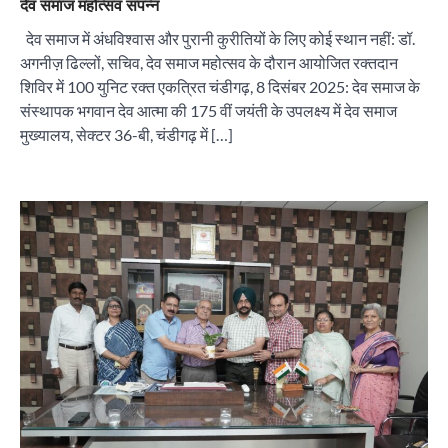
देव समाज महोत्सव संपन्न
देव समाज में अंधविश्वास और पुरानी कुरीतियों के लिए कोई स्थान नहीं: डॉ.
अगनीज़ ढिल्लों, सचिव, देव समाज महोत्सव के दौरान आयोजित रक्तदान
शिविर में 100 युनिट रक्त एकत्रित चंडीगढ़, 8 दिसंबर 2025: देव समाज के
संस्थापक भगवान देव आत्मा की 175 वीं जयंती के उपलक्ष्य में देव समाज
मुख्यालय, सेक्टर 36-बी, चंडीगढ़ में […]
“वोकल फॉर लोकल” से “लोकल टू ग्लोबल” की ओर भारत
का बढ़ता कदम, 12 से 15 अगस्त तक भारत मंडपम में होगा
भव्य भारत व्यापार महोत्सव : हरीश गर्ग
City uday
August 6, 2026
2
सोलर एनर्जी वेंडर्स एसोसिएशन (सेवा) ने पंजाब में सौर
परियोजनाओं की बाधाओं को दूर करने के लिए पीएसपीसीएल