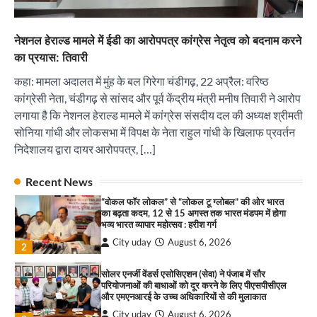
और एमएनआरई के उच्च अधिकारियों से की मुलाकात
City uday
August 6, 2026
3
नेशनल हेराल्ड मामले में ईडी का आरोपपत्र कांग्रेस नेतृत्व को बदनाम करने
₹227 करोड़ का ‘टेबल एजेंडा घोटाला’ भाजपा के
का प्रयास: तिवारी
भ्रष्टाचार, तानाशाही और लोकतंत्र की हत्या का सबसे बड़ा
सबूत : एच.एस. लक्की
कहा: मामला अदालत में मुंह के बल गिरेगा चंडीगढ़, 22 अप्रैल: वरिष्ठ
City uday
August 6, 2026
कांग्रेसी नेता, चंडीगढ़ से सांसद और पूर्व केंद्रीय मंत्री मनीष तिवारी ने आरोप
4
लगाया है कि नेशनल हेराल्ड मामले में कांग्रेस संसदीय दल की अध्यक्ष श्रीमती
सोनिया गांधी और लोकसभा में विपक्ष के नेता राहुल गांधी के खिलाफ प्रवर्तन
इंडियन नेशनल थियेटर द्वारा 9 अगस्त को होगा ‘वर्षा ऋतु
संगीत संध्या 2026’ का आयोजन
निदेशालय द्वारा दायर आरोपपत्र, […]
City uday
August 6, 2026
1
पारस हेल्थ पंचकूला ने ‘तिरंगा यात्रा 2025’ का हरियाणा से
Recent News
कश्मीर तक किया आगाज़, राष्ट्रीय एकता को मिलेगा नया
“वोकल फॉर लोकल” से “लोकल टू ग्लोबल” की ओर भारत
आयाम
का बढ़ता कदम, 12 से 15 अगस्त तक भारत मंडपम में होगा
City uday
August 13, 2025
भव्य भारत व्यापार महोत्सव : हरीश गर्ग
2
City uday
August 6, 2026
2
सरकारी आदर्श उच्च विद्यालय, सैक्टर 34-सी, चण्डीगढ़ में
कार्यक्रम आयोजित
सोलर एनर्जी वेंडर्स एसोसिएशन (सेवा) ने पंजाब में सौर
परियोजनाओं की बाधाओं को दूर करने के लिए पीएसपीसीएल
City uday
August 6, 2025
और एमएनआरई के उच्च अधिकारियों से की मुलाकात
3
City uday
August 6, 2026