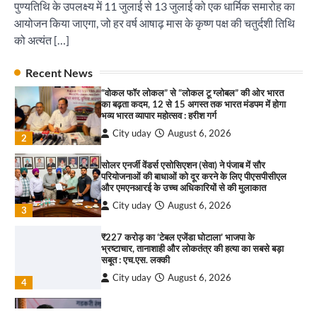
पुण्यतिथि के उपलक्ष्य में 11 जुलाई से 13 जुलाई को एक धार्मिक समारोह का
आयोजन किया जाएगा, जो हर वर्ष आषाढ़ मास के कृष्ण पक्ष की चतुर्दशी तिथि
इंडियन नेशनल थियेटर द्वारा 9 अगस्त को होगा ‘वर्षा ऋतु
संगीत संध्या 2026’ का आयोजन
को अत्यंत […]
City uday
August 6, 2026
1
पारस हेल्थ पंचकूला ने ‘तिरंगा यात्रा 2025’ का हरियाणा से
Recent News
कश्मीर तक किया आगाज़, राष्ट्रीय एकता को मिलेगा नया
“वोकल फॉर लोकल” से “लोकल टू ग्लोबल” की ओर भारत
आयाम
का बढ़ता कदम, 12 से 15 अगस्त तक भारत मंडपम में होगा
City uday
August 13, 2025
भव्य भारत व्यापार महोत्सव : हरीश गर्ग
2
City uday
August 6, 2026
2
सरकारी आदर्श उच्च विद्यालय, सैक्टर 34-सी, चण्डीगढ़ में
कार्यक्रम आयोजित
सोलर एनर्जी वेंडर्स एसोसिएशन (सेवा) ने पंजाब में सौर
परियोजनाओं की बाधाओं को दूर करने के लिए पीएसपीसीएल
City uday
August 6, 2025
और एमएनआरई के उच्च अधिकारियों से की मुलाकात
3
City uday
August 6, 2026
3
₹227 करोड़ का ‘टेबल एजेंडा घोटाला’ भाजपा के
भ्रष्टाचार, तानाशाही और लोकतंत्र की हत्या का सबसे बड़ा
राहुल गाँधी ने खाई है वैश्विक मंच पर भारत को कमजोर करने
सबूत : एच.एस. लक्की
की कसम: देवशाली
City uday
August 6, 2026
City uday
August 6, 2025
4
इंडियन नेशनल थियेटर द्वारा 9 अगस्त को होगा ‘वर्षा ऋतु