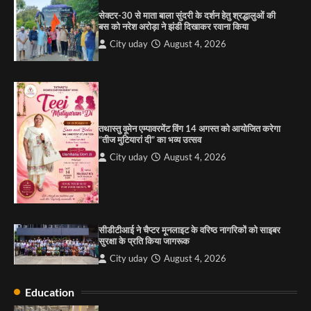
सेक्टर-30 से माता बाला सुंदरी के दर्शन हेतु श्रद्धालुओं की
बस को नरेश अरोड़ा ने झंडी दिखाकर रवाना किया
4
City uday
August 4, 2026
“गोपाल” ने पूजा प्लाजा जीरकपुर में अपने आउटलेट की
शुरुआत की
City uday
September 5, 2025
1
तथास्तु वूमेन एम्पावरमेंट विंग 14 अगस्त को आयोजित करेगा
पारस हेल्थ पंचकूला ने ‘तिरंगा यात्रा 2025’ का हरियाणा से
“तीज मुटियारां दी” का भव्य उत्सव
कश्मीर तक किया आगाज़, राष्ट्रीय एकता को मिलेगा नया
आयाम
City uday
August 4, 2026
City uday
August 13, 2025
2
सरकारी आदर्श उच्च विद्यालय, सैक्टर 34-सी, चण्डीगढ़ में
कार्यक्रम आयोजित
सीडीटीआई ने चैप्टर मूनलाइट के वरिष्ठ नागरिकों को साइबर
City uday
August 6, 2025
सुरक्षा के प्रति किया जागरूक
3
City uday
August 4, 2026
Education
राहुल गाँधी ने खाई है वैश्विक मंच पर भारत को कमजोर करने