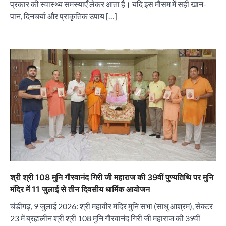
प्रकार की स्वास्थ्य समस्याएँ लेकर आता है। यदि इस मौसम में सही खान-
पान, दिनचर्या और प्राकृतिक उपाय […]
“वोकल फॉर लोकल” से “लोकल टू ग्लोबल” की ओर भारत
का बढ़ता कदम, 12 से 15 अगस्त तक भारत मंडपम में होगा
भव्य भारत व्यापार महोत्सव : हरीश गर्ग
City uday
August 6, 2026
2
सोलर एनर्जी वेंडर्स एसोसिएशन (सेवा) ने पंजाब में सौर
परियोजनाओं की बाधाओं को दूर करने के लिए पीएसपीसीएल
और एमएनआरई के उच्च अधिकारियों से की मुलाकात
City uday
August 6, 2026
3
श्री श्री 108 मुनि गौरवानंद गिरी जी महाराज की 39वीं पुण्यतिथि पर मुनि
₹227 करोड़ का ‘टेबल एजेंडा घोटाला’ भाजपा के
मंदिर में 11 जुलाई से तीन दिवसीय धार्मिक आयोजन
भ्रष्टाचार, तानाशाही और लोकतंत्र की हत्या का सबसे बड़ा
सबूत : एच.एस. लक्की
चंडीगढ़, 9 जुलाई 2026: श्री महावीर मंदिर मुनि सभा (साधु आश्रम), सेक्टर
City uday
August 6, 2026
23 में ब्रह्मलीन श्री श्री 108 मुनि गौरवानंद गिरी जी महाराज की 39वीं
4