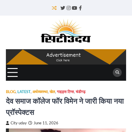
Skip
to
Twitter
Instagram
YouTube
Facebook
content
BLOG
,
LATEST
,
अर्थव्यवस्था
,
खेल
,
गाइड्स टिप्स
,
चंडीगढ़
देव समाज कॉलेज फॉर विमेन ने जारी किया नया
प्रॉस्पेक्टस
City uday
June 11, 2026