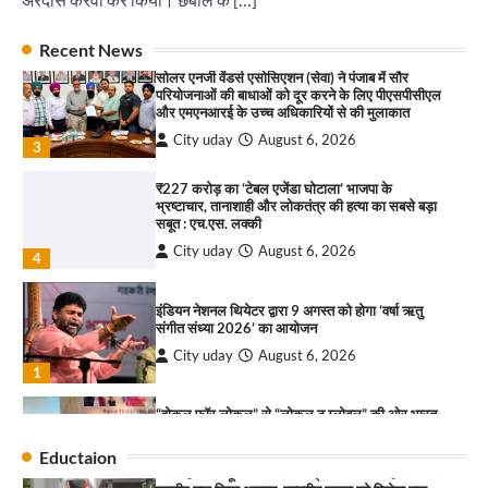
भव्य भारत व्यापार महोत्सव : हरीश गर्ग
2
City uday
August 6, 2026
2
Recent News
सरकारी आदर्श उच्च विद्यालय, सैक्टर 34-सी, चण्डीगढ़ में
कार्यक्रम आयोजित
सोलर एनर्जी वेंडर्स एसोसिएशन (सेवा) ने पंजाब में सौर
परियोजनाओं की बाधाओं को दूर करने के लिए पीएसपीसीएल
City uday
August 6, 2025
और एमएनआरई के उच्च अधिकारियों से की मुलाकात
3
City uday
August 6, 2026
3
₹227 करोड़ का ‘टेबल एजेंडा घोटाला’ भाजपा के
भ्रष्टाचार, तानाशाही और लोकतंत्र की हत्या का सबसे बड़ा
राहुल गाँधी ने खाई है वैश्विक मंच पर भारत को कमजोर करने
सबूत : एच.एस. लक्की
की कसम: देवशाली
City uday
August 6, 2026
City uday
August 6, 2025
4
इंडियन नेशनल थियेटर द्वारा 9 अगस्त को होगा ‘वर्षा ऋतु
4
संगीत संध्या 2026’ का आयोजन
City uday
August 6, 2026
“गोपाल” ने पूजा प्लाजा जीरकपुर में अपने आउटलेट की
1
शुरुआत की
“वोकल फॉर लोकल” से “लोकल टू ग्लोबल” की ओर भारत
City uday
September 5, 2025
1
का बढ़ता कदम, 12 से 15 अगस्त तक भारत मंडपम में होगा
भव्य भारत व्यापार महोत्सव : हरीश गर्ग
Eductaion
पारस हेल्थ पंचकूला ने ‘तिरंगा यात्रा 2025’ का हरियाणा से
City uday
August 6, 2026
2