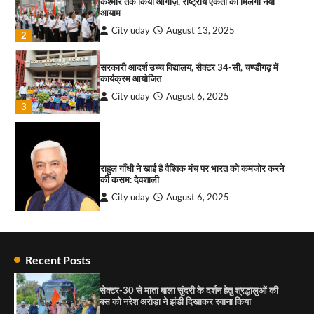
कश्मीर तक किया आगाज़, राष्ट्रीय एकता को मिलेगा नया
आयाम
सोलर एनर्जी वेंडर्स एसोसिएशन (सेवा) ने पंजाब में सौर
City uday
August 13, 2025
2
परियोजनाओं की बाधाओं को दूर करने के लिए पीएसपीसीएल
और एमएनआरई के उच्च अधिकारियों से की मुलाकात
City uday
August 6, 2026
सरकारी आदर्श उच्च विद्यालय, सैक्टर 34-सी, चण्डीगढ़ में
3
कार्यक्रम आयोजित
₹227 करोड़ का ‘टेबल एजेंडा घोटाला’ भाजपा के
City uday
August 6, 2025
3
भ्रष्टाचार, तानाशाही और लोकतंत्र की हत्या का सबसे बड़ा
सबूत : एच.एस. लक्की
City uday
August 6, 2026
4
राहुल गाँधी ने खाई है वैश्विक मंच पर भारत को कमजोर करने
की कसम: देवशाली
City uday
August 6, 2025
4
Recent Posts
“गोपाल” ने पूजा प्लाजा जीरकपुर में अपने आउटलेट की
शुरुआत की
सेक्टर-30 से माता बाला सुंदरी के दर्शन हेतु श्रद्धालुओं की
City uday
September 5, 2025
बस को नरेश अरोड़ा ने झंडी दिखाकर रवाना किया
1