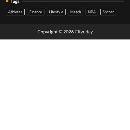
Tags
Athletes
Finance
Lifestyle
Match
NBA
Soccer
Copyright © 2026
Cityuday