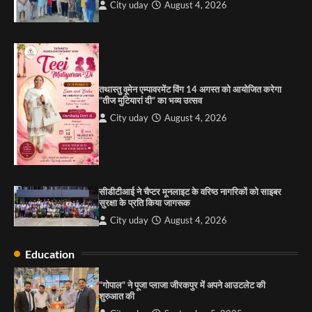
City uday
August 4, 2026
पारस हेल्थ पंचकूला ने ‘तिरंगा यात्रा 2025’ का हरियाणा से
कश्मीर तक किया आगाज़, राष्ट्रीय एकता को मिलेगा नया
आयाम
City uday
August 13, 2025
2
तथास्तु वूमेन एम्पावरमेंट विंग 14 अगस्त को आयोजित करेगा
सरकारी आदर्श उच्च विद्यालय, सैक्टर 34-सी, चण्डीगढ़ में
“तीज मुटियारां दी” का भव्य उत्सव
कार्यक्रम आयोजित
City uday
August 4, 2026
City uday
August 6, 2025
3
सीडीटीआई ने चैप्टर मूनलाइट के वरिष्ठ नागरिकों को साइबर
राहुल गाँधी ने खाई है वैश्विक मंच पर भारत को कमजोर करने
सुरक्षा के प्रति किया जागरूक
की कसम: देवशाली
City uday
August 4, 2026
City uday
August 6, 2025
Education
4
“गोपाल” ने पूजा प्लाजा जीरकपुर में अपने आउटलेट की
शुरुआत की