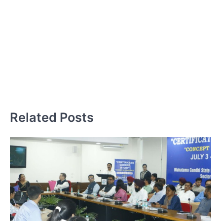
20
7
डॉग
हॉर
Related Posts