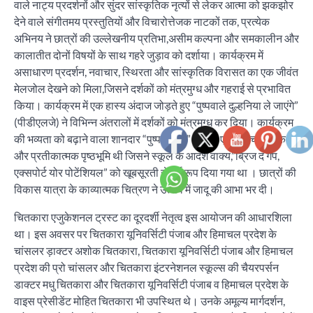
वाले नाट्य प्रदर्शनों और सुंदर सांस्कृतिक नृत्यों से लेकर आत्मा को झकझोर
देने वाले संगीतमय प्रस्तुतियों और विचारोत्तेजक नाटकों तक, प्रत्येक
अभिनय ने छात्रों की उल्लेखनीय प्रतिभा,असीम कल्पना और समकालीन और
कालातीत दोनों विषयों के साथ गहरे जुड़ाव को दर्शाया। कार्यक्रम में
असाधारण प्रदर्शन, नवाचार, स्थिरता और सांस्कृतिक विरासत का एक जीवंत
मेलजोल देखने को मिला,जिसने दर्शकों को मंत्रमुग्ध और गहराई से प्रभावित
किया। कार्यक्रम में एक हास्य अंदाज जोड़ते हुए “पुष्पवाले दुल्हनिया ले जाएंगे”
(पीडीएलजे) ने विभिन्न अंतरालों में दर्शकों को मंत्रमुग्ध कर दिया। कार्यक्रम
की भव्यता को बढ़ाने वाला शानदार “पुष्प बगीचा” था, जो एक आश्चर्यजनक
और प्रतीकात्मक पृष्ठभूमि थी जिसने स्कूल के आदर्श वाक्य,”ब्रिज द गैप,
एक्सपोर्ट योर पोटेंशियल” को खूबसूरती से मूर्त रूप दिया गया था । छात्रों की
विकास यात्रा के काव्यात्मक चित्रण ने उत्सव में जादू की आभा भर दी।
चितकारा एजुकेशनल ट्रस्ट का दूरदर्शी नेतृत्व इस आयोजन की आधारशिला
था। इस अवसर पर चितकारा यूनिवर्सिटी पंजाब और हिमाचल प्रदेश के
चांसलर ड़ाक्टर अशोक चितकारा, चितकारा यूनिवर्सिटी पंजाब और हिमाचल
प्रदेश की प्रो चांसलर और चितकारा इंटरनेशनल स्कूल्स की चैयरपर्सन
डाक्टर मधु चितकारा और चितकारा यूनिवर्सिटी पंजाब व हिमाचल प्रदेश के
वाइस प्रेसीडेंट मोहित चितकारा भी उपस्थित थे। उनके अमूल्य मार्गदर्शन,