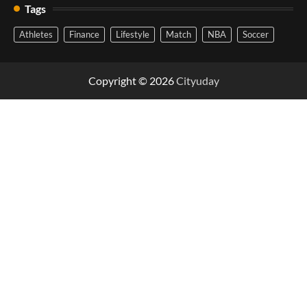
Tags
Athletes
Finance
Lifestyle
Match
NBA
Soccer
Copyright © 2026
Cityuday