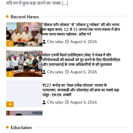
संगीत संध्या 2026’ का आयोजन
यदि मन में कुछ बड़ा करने का जज़्बा […]
City uday
August 6, 2026
1
पारस हेल्थ पंचकूला ने ‘तिरंगा यात्रा 2025’ का हरियाणा से
Recent News
कश्मीर तक किया आगाज़, राष्ट्रीय एकता को मिलेगा नया
“वोकल फॉर लोकल” से “लोकल टू ग्लोबल” की ओर भारत
आयाम
का बढ़ता कदम, 12 से 15 अगस्त तक भारत मंडपम में होगा
City uday
August 13, 2025
भव्य भारत व्यापार महोत्सव : हरीश गर्ग
2
City uday
August 6, 2026
2
सरकारी आदर्श उच्च विद्यालय, सैक्टर 34-सी, चण्डीगढ़ में
कार्यक्रम आयोजित
सोलर एनर्जी वेंडर्स एसोसिएशन (सेवा) ने पंजाब में सौर
परियोजनाओं की बाधाओं को दूर करने के लिए पीएसपीसीएल
City uday
August 6, 2025
और एमएनआरई के उच्च अधिकारियों से की मुलाकात
3
City uday
August 6, 2026
3
₹227 करोड़ का ‘टेबल एजेंडा घोटाला’ भाजपा के
भ्रष्टाचार, तानाशाही और लोकतंत्र की हत्या का सबसे बड़ा
राहुल गाँधी ने खाई है वैश्विक मंच पर भारत को कमजोर करने
सबूत : एच.एस. लक्की
की कसम: देवशाली
City uday
August 6, 2026
City uday
August 6, 2025
4
इंडियन नेशनल थियेटर द्वारा 9 अगस्त को होगा ‘वर्षा ऋतु
4
संगीत संध्या 2026’ का आयोजन
Eductaion
City uday
August 6, 2026