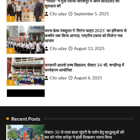
“गोपाल” ने पूजा प्लाजा जीरकपुर में अपने आउटलेट की
1
शुरुआत की
City uday
September 5, 2025
“वोकल फॉर लोकल” से “लोकल टू ग्लोबल” की ओर भारत
1
का बढ़ता कदम, 12 से 15 अगस्त तक भारत मंडपम में होगा
भव्य भारत व्यापार महोत्सव : हरीश गर्ग
पारस हेल्थ पंचकूला ने ‘तिरंगा यात्रा 2025’ का हरियाणा से
City uday
August 6, 2026
2
कश्मीर तक किया आगाज़, राष्ट्रीय एकता को मिलेगा नया
आयाम
सोलर एनर्जी वेंडर्स एसोसिएशन (सेवा) ने पंजाब में सौर
City uday
August 13, 2025
2
परियोजनाओं की बाधाओं को दूर करने के लिए पीएसपीसीएल
और एमएनआरई के उच्च अधिकारियों से की मुलाकात
City uday
August 6, 2026
सरकारी आदर्श उच्च विद्यालय, सैक्टर 34-सी, चण्डीगढ़ में
3
कार्यक्रम आयोजित
City uday
August 6, 2025
₹227 करोड़ का ‘टेबल एजेंडा घोटाला’ भाजपा के
3
भ्रष्टाचार, तानाशाही और लोकतंत्र की हत्या का सबसे बड़ा
सबूत : एच.एस. लक्की
City uday
August 6, 2026
4
राहुल गाँधी ने खाई है वैश्विक मंच पर भारत को कमजोर करने
की कसम: देवशाली
Recent Posts
City uday
August 6, 2025
सेक्टर-30 से माता बाला सुंदरी के दर्शन हेतु श्रद्धालुओं की
बस को नरेश अरोड़ा ने झंडी दिखाकर रवाना किया