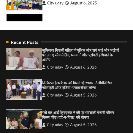
City uday
August 6, 2025
3
इमरान प्रतापगढ़ी के जन्मदिन पर सेवा का संदेश, हैप्पी
मलिक ने लगाया रक्तदान शिविर ! 181 यूनिट रक्तदान
एकत्रित हुआ
City uday
August 10, 2026
4
राहुल गाँधी ने खाई है वैश्विक मंच पर भारत को कमजोर करने
की कसम: देवशाली
Recent Posts
City uday
August 6, 2025
लुधियाना निवासी महिला ने पुलिस और सगे भाई और भतीजों
पर लगाए ब्लैकमेलिंग, धमकाने और प्रॉपर्टी हथियाने के
आरोप
4
City uday
August 6, 2026
“गोपाल” ने पूजा प्लाजा जीरकपुर में अपने आउटलेट की
शुरुआत की
डिजिटल हेल्थकेयर को मिली नई रफ्तार, टेलीमेडिसिन
सोसाइटी ऑफ इंडिया–पंजाब चैप्टर लॉन्च
City uday
September 5, 2025
1
City uday
August 5, 2026
पारस हेल्थ पंचकूला ने ‘तिरंगा यात्रा 2025’ का हरियाणा से
कश्मीर तक किया आगाज़, राष्ट्रीय एकता को मिलेगा नया
ग्लो बल आर्ट क्रिएशंस ने की प्रभावशाली पंजाबी फीचर
आयाम
फिल्म ‘पीड़ (दर्द-ए-दिल)’ की घोषणा
City uday
August 13, 2025
2
City uday
August 5, 2026