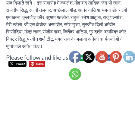
याद दिलाते रहेंगे । इस समारोह में कमलेश, मोहम्मद सादिक, जेड पी खान,
राजदीप सिद्धु, रजनी तलवार, अच्छेलाल गौड़, आनंद वालिया, ममता डोगरा, बी
एम खन्ना, कुलजीत कौर, सुभाष गहलोत, राहुल, रमेश आहूजा, राजू पल्सोरा,
मैरी स्टेला, जी एस कंबोज, धरम बीर, रमेश गुप्ता, सुरजीत दिलों धर्मवीर
सिसोदिया, मंजूर खान, संजीव गाबा, जितेंद्र भाटिया, गुर दर्शन, बलविंदर कौर
विक्टर सिद्धू, परवीन शर्मा टीटू, भगत राज के अलावा अनेकों कार्यकर्ताओं ने
पुष्पांजलि अर्पित किए।
Please follow and like us:
Post
महा
navigation
में ह
गर्
बहस
चण
क्ल
चुना
के 
ऊंच