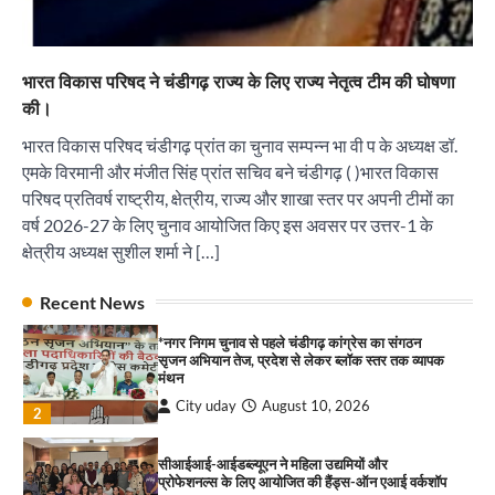
सीआईआई-आईडब्ल्यूएन ने महिला उद्यमियों और
प्रोफेशनल्स के लिए आयोजित की हैंड्स-ऑन एआई वर्कशॉप
City uday
August 10, 2026
3
भारत विकास परिषद ने चंडीगढ़ राज्य के लिए राज्य नेतृत्व टीम की घोषणा
की।
इमरान प्रतापगढ़ी के जन्मदिन पर सेवा का संदेश, हैप्पी
मलिक ने लगाया रक्तदान शिविर ! 181 यूनिट रक्तदान
भारत विकास परिषद चंडीगढ़ प्रांत का चुनाव सम्पन्न भा वी प के अध्यक्ष डॉ.
एकत्रित हुआ
एमके विरमानी और मंजीत सिंह प्रांत सचिव बने चंडीगढ़ ( )भारत विकास
City uday
August 10, 2026
4
परिषद प्रतिवर्ष राष्ट्रीय, क्षेत्रीय, राज्य और शाखा स्तर पर अपनी टीमों का
वर्ष 2026-27 के लिए चुनाव आयोजित किए इस अवसर पर उत्तर-1 के
सावण कवी दरबार में तीन दर्जन कवियों ने बांधा समां
क्षेत्रीय अध्यक्ष सुशील शर्मा ने […]
City uday
August 10, 2026
पारस हेल्थ पंचकूला ने ‘तिरंगा यात्रा 2025’ का हरियाणा से
1
Recent News
कश्मीर तक किया आगाज़, राष्ट्रीय एकता को मिलेगा नया
आयाम
*नगर निगम चुनाव से पहले चंडीगढ़ कांग्रेस का संगठन
City uday
August 13, 2025
2
सृजन अभियान तेज, प्रदेश से लेकर ब्लॉक स्तर तक व्यापक
मंथन
City uday
August 10, 2026
सरकारी आदर्श उच्च विद्यालय, सैक्टर 34-सी, चण्डीगढ़ में
2
कार्यक्रम आयोजित
City uday
August 6, 2025
सीआईआई-आईडब्ल्यूएन ने महिला उद्यमियों और
3
प्रोफेशनल्स के लिए आयोजित की हैंड्स-ऑन एआई वर्कशॉप