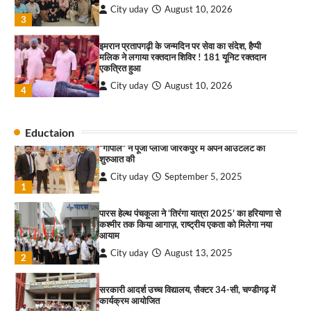
City uday
August 10, 2026
3
इमरान प्रतापगढ़ी के जन्मदिन पर सेवा का संदेश, हैप्पी
राहुल गाँधी ने खाई है वैश्विक मंच पर भारत को कमजोर करने
मलिक ने लगाया रक्तदान शिविर ! 181 यूनिट रक्तदान
की कसम: देवशाली
एकत्रित हुआ
City uday
August 6, 2025
City uday
August 10, 2026
4
4
सावण कवी दरबार में तीन दर्जन कवियों ने बांधा समां
Eductaion
City uday
August 10, 2026
“गोपाल” ने पूजा प्लाजा जीरकपुर में अपने आउटलेट की
शुरुआत की
1
City uday
September 5, 2025
1
*नगर निगम चुनाव से पहले चंडीगढ़ कांग्रेस का संगठन
सृजन अभियान तेज, प्रदेश से लेकर ब्लॉक स्तर तक व्यापक
मंथन
पारस हेल्थ पंचकूला ने ‘तिरंगा यात्रा 2025’ का हरियाणा से
कश्मीर तक किया आगाज़, राष्ट्रीय एकता को मिलेगा नया
City uday
August 10, 2026
2
आयाम
City uday
August 13, 2025
2
सीआईआई-आईडब्ल्यूएन ने महिला उद्यमियों और
प्रोफेशनल्स के लिए आयोजित की हैंड्स-ऑन एआई वर्कशॉप
सरकारी आदर्श उच्च विद्यालय, सैक्टर 34-सी, चण्डीगढ़ में
City uday
August 10, 2026
कार्यक्रम आयोजित
3