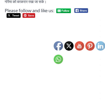
गरिमा को बरकरार रखा जा सके।
Please follow and like us:
Post
मुन
navigation
मंदि
श्र
सतग
देव 
श्र
10
श्री
गौर
गिर
मह
की
38व
पुण्
तिथ