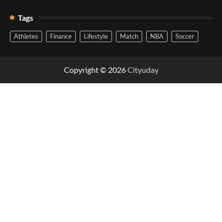
Tags
Athletes
Finance
Lifestyle
Match
NBA
Soccer
Copyright © 2026
Cityuday