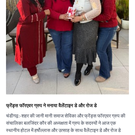
“वोकल फॉर लोकल” से “लोकल टू ग्लोबल” की ओर भारत
का बढ़ता कदम, 12 से 15 अगस्त तक भारत मंडपम में होगा
भव्य भारत व्यापार महोत्सव : हरीश गर्ग
City uday
August 6, 2026
2
सोलर एनर्जी वेंडर्स एसोसिएशन (सेवा) ने पंजाब में सौर
परियोजनाओं की बाधाओं को दूर करने के लिए पीएसपीसीएल
और एमएनआरई के उच्च अधिकारियों से की मुलाकात
City uday
August 6, 2026
3
₹227 करोड़ का ‘टेबल एजेंडा घोटाला’ भाजपा के
भ्रष्टाचार, तानाशाही और लोकतंत्र की हत्या का सबसे बड़ा
फ्रेंड्स फॉरएवर ग्रुप ने मनाया वैलेंटाइन डे और रोज डे
सबूत : एच.एस. लक्की
चंडीगढ़:-शहर की जानी मानी समाज सेविका और फ्रेंड्स फॉरएवर ग्रुप की
City uday
August 6, 2026
4
संचालिका बलजिंदर कौर की अध्यक्षता में ग्रुप के सदस्यों ने आज एक
स्थानीय होटल में हर्षोल्लास और उत्साह के साथ वैलेंटाइन डे और रोज डे
इंडियन नेशनल थियेटर द्वारा 9 अगस्त को होगा ‘वर्षा ऋतु