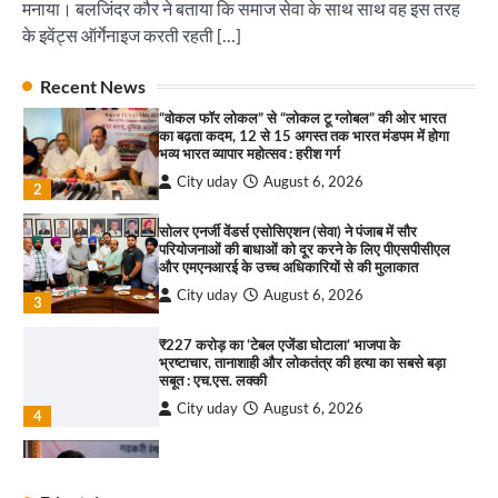
मनाया। बलजिंदर कौर ने बताया कि समाज सेवा के साथ साथ वह इस तरह
संगीत संध्या 2026’ का आयोजन
के इवेंट्स ऑर्गेनाइज करती रहती […]
City uday
August 6, 2026
1
पारस हेल्थ पंचकूला ने ‘तिरंगा यात्रा 2025’ का हरियाणा से
कश्मीर तक किया आगाज़, राष्ट्रीय एकता को मिलेगा नया
Recent News
“वोकल फॉर लोकल” से “लोकल टू ग्लोबल” की ओर भारत
आयाम
का बढ़ता कदम, 12 से 15 अगस्त तक भारत मंडपम में होगा
City uday
August 13, 2025
भव्य भारत व्यापार महोत्सव : हरीश गर्ग
2
City uday
August 6, 2026
2
सरकारी आदर्श उच्च विद्यालय, सैक्टर 34-सी, चण्डीगढ़ में
कार्यक्रम आयोजित
सोलर एनर्जी वेंडर्स एसोसिएशन (सेवा) ने पंजाब में सौर
परियोजनाओं की बाधाओं को दूर करने के लिए पीएसपीसीएल
City uday
August 6, 2025
और एमएनआरई के उच्च अधिकारियों से की मुलाकात
3
City uday
August 6, 2026
3
₹227 करोड़ का ‘टेबल एजेंडा घोटाला’ भाजपा के
भ्रष्टाचार, तानाशाही और लोकतंत्र की हत्या का सबसे बड़ा
राहुल गाँधी ने खाई है वैश्विक मंच पर भारत को कमजोर करने
सबूत : एच.एस. लक्की
की कसम: देवशाली
City uday
August 6, 2026
City uday
August 6, 2025
4
इंडियन नेशनल थियेटर द्वारा 9 अगस्त को होगा ‘वर्षा ऋतु
4
संगीत संध्या 2026’ का आयोजन
City uday
August 6, 2026