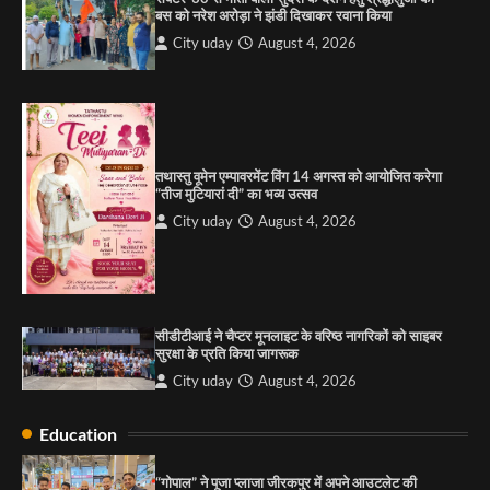
4
बस को नरेश अरोड़ा ने झंडी दिखाकर रवाना किया
City uday
August 4, 2026
“गोपाल” ने पूजा प्लाजा जीरकपुर में अपने आउटलेट की
शुरुआत की
City uday
September 5, 2025
1
पारस हेल्थ पंचकूला ने ‘तिरंगा यात्रा 2025’ का हरियाणा से
तथास्तु वूमेन एम्पावरमेंट विंग 14 अगस्त को आयोजित करेगा
कश्मीर तक किया आगाज़, राष्ट्रीय एकता को मिलेगा नया
“तीज मुटियारां दी” का भव्य उत्सव
आयाम
City uday
August 4, 2026
City uday
August 13, 2025
2
सरकारी आदर्श उच्च विद्यालय, सैक्टर 34-सी, चण्डीगढ़ में
कार्यक्रम आयोजित
City uday
August 6, 2025
सीडीटीआई ने चैप्टर मूनलाइट के वरिष्ठ नागरिकों को साइबर
3
सुरक्षा के प्रति किया जागरूक
City uday
August 4, 2026
Education
राहुल गाँधी ने खाई है वैश्विक मंच पर भारत को कमजोर करने
की कसम: देवशाली
“गोपाल” ने पूजा प्लाजा जीरकपुर में अपने आउटलेट की
City uday
August 6, 2025