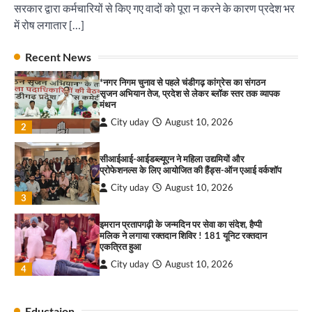
सरकार द्वारा कर्मचारियों से किए गए वादों को पूरा न करने के कारण प्रदेश भर
सावण कवी दरबार में तीन दर्जन कवियों ने बांधा समां
में रोष लगातार […]
City uday
August 10, 2026
पारस हेल्थ पंचकूला ने ‘तिरंगा यात्रा 2025’ का हरियाणा से
1
Recent News
कश्मीर तक किया आगाज़, राष्ट्रीय एकता को मिलेगा नया
आयाम
*नगर निगम चुनाव से पहले चंडीगढ़ कांग्रेस का संगठन
City uday
August 13, 2025
2
सृजन अभियान तेज, प्रदेश से लेकर ब्लॉक स्तर तक व्यापक
मंथन
City uday
August 10, 2026
सरकारी आदर्श उच्च विद्यालय, सैक्टर 34-सी, चण्डीगढ़ में
2
कार्यक्रम आयोजित
City uday
August 6, 2025
सीआईआई-आईडब्ल्यूएन ने महिला उद्यमियों और
3
प्रोफेशनल्स के लिए आयोजित की हैंड्स-ऑन एआई वर्कशॉप
City uday
August 10, 2026
3
इमरान प्रतापगढ़ी के जन्मदिन पर सेवा का संदेश, हैप्पी
राहुल गाँधी ने खाई है वैश्विक मंच पर भारत को कमजोर करने
मलिक ने लगाया रक्तदान शिविर ! 181 यूनिट रक्तदान
की कसम: देवशाली
एकत्रित हुआ
City uday
August 6, 2025
City uday
August 10, 2026
4
4
सावण कवी दरबार में तीन दर्जन कवियों ने बांधा समां
Eductaion