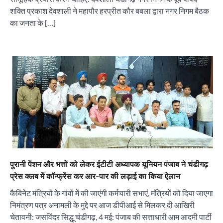
शक्ति प्रकाश देवशाली ने महापौर हरप्रीत कौर बबला द्वारा नगर निगम बैठक
का जनता के […]
*नगर निगम चुनाव से पहले चंडीगढ़ कांग्रेस का संगठन
सृजन अभियान तेज, प्रदेश से लेकर ब्लॉक स्तर तक व्यापक
मंथन
City uday
August 10, 2026
2
सीआईआई-आईडब्ल्यूएन ने महिला उद्यमियों और
प्रोफेशनल्स के लिए आयोजित की हैंड्स-ऑन एआई वर्कशॉप
City uday
August 10, 2026
3
पुरानी पेंशन और भत्तों को लेकर ईटीटी अध्यापक यूनियन पंजाब ने चंडीगढ़
प्रेस क्लब में कॉन्फ्रेंस कर आर-पार की लड़ाई का किया ऐलान
इमरान प्रतापगढ़ी के जन्मदिन पर सेवा का संदेश, हैप्पी
मलिक ने लगाया रक्तदान शिविर ! 181 यूनिट रक्तदान
कैबिनेट मंत्रियों के गांवों में की जाएंगी कर्मचारी सभाएं, मंत्रियों को दिया जाएगा
एकत्रित हुआ
निमंत्रण पत्र अनामली के मुद्दे पर आज डीपीआई से मिलकर दी आखिरी
City uday
August 10, 2026
4
चेतावनी: जसविंदर सिद्धू चंडीगढ़, 4 मई: पंजाब की सत्ताधारी आम आदमी पार्टी