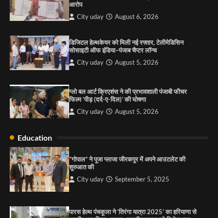
आरोप
4
City uday
August 6, 2026
“गोपाल” ने पूजा प्लाजा जीरकपुर में अपने आउटलेट की
शुरुआत की
डिजिटल हेल्थकेयर को मिली नई रफ्तार, टेलीमेडिसिन
सोसाइटी ऑफ इंडिया–पंजाब चैप्टर लॉन्च
City uday
September 5, 2025
1
City uday
August 5, 2026
पारस हेल्थ पंचकूला ने ‘तिरंगा यात्रा 2025’ का हरियाणा से
कश्मीर तक किया आगाज़, राष्ट्रीय एकता को मिलेगा नया
ग्लो बल आर्ट क्रिएशंस ने की प्रभावशाली पंजाबी फीचर
आयाम
फिल्म ‘पीड़ (दर्द-ए-दिल)’ की घोषणा
City uday
August 13, 2025
2
City uday
August 5, 2026
सरकारी आदर्श उच्च विद्यालय, सैक्टर 34-सी, चण्डीगढ़ में
Education
कार्यक्रम आयोजित
City uday
August 6, 2025
“गोपाल” ने पूजा प्लाजा जीरकपुर में अपने आउटलेट की
3
शुरुआत की
City uday
September 5, 2025
राहुल गाँधी ने खाई है वैश्विक मंच पर भारत को कमजोर करने
की कसम: देवशाली
पारस हेल्थ पंचकूला ने ‘तिरंगा यात्रा 2025’ का हरियाणा से