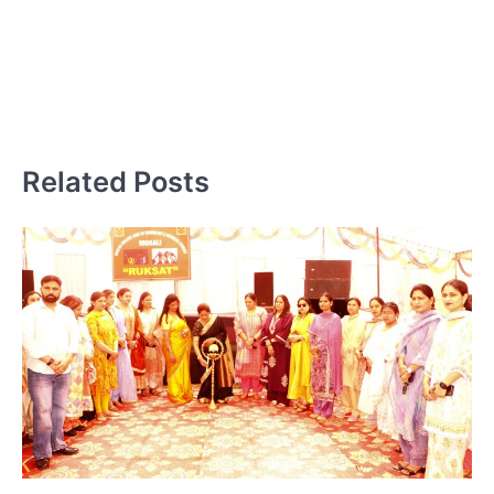
उ
उ
क
Related Posts