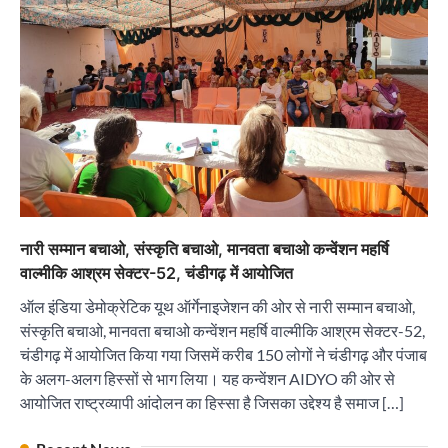
“वोकल फॉर लोकल” से “लोकल टू ग्लोबल” की ओर भारत
का बढ़ता कदम, 12 से 15 अगस्त तक भारत मंडपम में होगा
भव्य भारत व्यापार महोत्सव : हरीश गर्ग
City uday
August 6, 2026
2
सोलर एनर्जी वेंडर्स एसोसिएशन (सेवा) ने पंजाब में सौर
परियोजनाओं की बाधाओं को दूर करने के लिए पीएसपीसीएल
और एमएनआरई के उच्च अधिकारियों से की मुलाकात
City uday
August 6, 2026
3
नारी सम्मान बचाओ, संस्कृति बचाओ, मानवता बचाओ कन्वेंशन महर्षि
₹227 करोड़ का ‘टेबल एजेंडा घोटाला’ भाजपा के
वाल्मीकि आश्रम सेक्टर-52, चंडीगढ़ में आयोजित
भ्रष्टाचार, तानाशाही और लोकतंत्र की हत्या का सबसे बड़ा
सबूत : एच.एस. लक्की
ऑल इंडिया डेमोक्रेटिक यूथ ऑर्गेनाइजेशन की ओर से नारी सम्मान बचाओ,
City uday
August 6, 2026
संस्कृति बचाओ, मानवता बचाओ कन्वेंशन महर्षि वाल्मीकि आश्रम सेक्टर-52,
4
चंडीगढ़ में आयोजित किया गया जिसमें करीब 150 लोगों ने चंडीगढ़ और पंजाब
के अलग-अलग हिस्सों से भाग लिया। यह कन्वेंशन AIDYO की ओर से
इंडियन नेशनल थियेटर द्वारा 9 अगस्त को होगा ‘वर्षा ऋतु
संगीत संध्या 2026’ का आयोजन
आयोजित राष्ट्रव्यापी आंदोलन का हिस्सा है जिसका उद्देश्य है समाज […]
City uday
August 6, 2026
1
पारस हेल्थ पंचकूला ने ‘तिरंगा यात्रा 2025’ का हरियाणा से