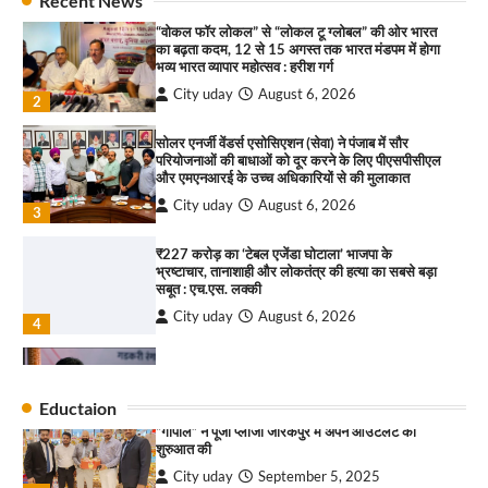
Recent News
कश्मीर तक किया आगाज़, राष्ट्रीय एकता को मिलेगा नया
“वोकल फॉर लोकल” से “लोकल टू ग्लोबल” की ओर भारत
आयाम
का बढ़ता कदम, 12 से 15 अगस्त तक भारत मंडपम में होगा
City uday
August 13, 2025
भव्य भारत व्यापार महोत्सव : हरीश गर्ग
2
City uday
August 6, 2026
2
सरकारी आदर्श उच्च विद्यालय, सैक्टर 34-सी, चण्डीगढ़ में
कार्यक्रम आयोजित
सोलर एनर्जी वेंडर्स एसोसिएशन (सेवा) ने पंजाब में सौर
परियोजनाओं की बाधाओं को दूर करने के लिए पीएसपीसीएल
City uday
August 6, 2025
और एमएनआरई के उच्च अधिकारियों से की मुलाकात
3
City uday
August 6, 2026
3
₹227 करोड़ का ‘टेबल एजेंडा घोटाला’ भाजपा के
भ्रष्टाचार, तानाशाही और लोकतंत्र की हत्या का सबसे बड़ा
राहुल गाँधी ने खाई है वैश्विक मंच पर भारत को कमजोर करने
सबूत : एच.एस. लक्की
की कसम: देवशाली
City uday
August 6, 2026
City uday
August 6, 2025
4
इंडियन नेशनल थियेटर द्वारा 9 अगस्त को होगा ‘वर्षा ऋतु
4
संगीत संध्या 2026’ का आयोजन
Eductaion
City uday
August 6, 2026
“गोपाल” ने पूजा प्लाजा जीरकपुर में अपने आउटलेट की
1
शुरुआत की
City uday
September 5, 2025
“वोकल फॉर लोकल” से “लोकल टू ग्लोबल” की ओर भारत