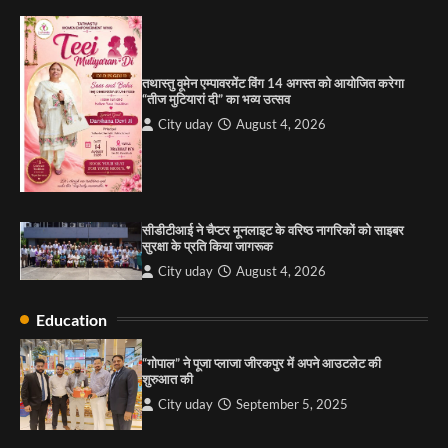
शुरुआत की
City uday
September 5, 2025
1
तथास्तु वूमेन एम्पावरमेंट विंग 14 अगस्त को आयोजित करेगा
पारस हेल्थ पंचकूला ने ‘तिरंगा यात्रा 2025’ का हरियाणा से
“तीज मुटियारां दी” का भव्य उत्सव
कश्मीर तक किया आगाज़, राष्ट्रीय एकता को मिलेगा नया
आयाम
City uday
August 4, 2026
City uday
August 13, 2025
2
सरकारी आदर्श उच्च विद्यालय, सैक्टर 34-सी, चण्डीगढ़ में
कार्यक्रम आयोजित
सीडीटीआई ने चैप्टर मूनलाइट के वरिष्ठ नागरिकों को साइबर
City uday
August 6, 2025
सुरक्षा के प्रति किया जागरूक
3
City uday
August 4, 2026
Education
राहुल गाँधी ने खाई है वैश्विक मंच पर भारत को कमजोर करने
की कसम: देवशाली
“गोपाल” ने पूजा प्लाजा जीरकपुर में अपने आउटलेट की
शुरुआत की
City uday
August 6, 2025
City uday
September 5, 2025
4