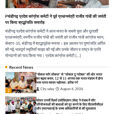
और एमएनआरई के उच्च अधिकारियों से की मुलाकात
City uday
August 6, 2026
3
Pचंडीगढ़ प्रदेश कांग्रेस कमेटी ने पूर्व प्रधानमंत्री राजीव गांधी की जयंती
₹227 करोड़ का ‘टेबल एजेंडा घोटाला’ भाजपा के
पर किया श्रद्धांजलि समारोह
भ्रष्टाचार, तानाशाही और लोकतंत्र की हत्या का सबसे बड़ा
सबूत : एच.एस. लक्की
चंडीगढ़ प्रदेश कांग्रेस कमेटी ने आज भारत के सबसे युवा और दूरदर्शी
City uday
August 6, 2026
प्रधानमंत्री, स्वर्गीय राजीव गांधी की जयंती को राजीव गांधी कांग्रेस भवन,
4
सेक्टर-35, चंडीगढ़ में श्रद्धापूर्वक मनाया। इस अवसर पर पुष्पांजलि अर्पित
की गई, भावपूर्ण स्मृतियाँ साझा की गईं और उनके जीवन व राष्ट्र के प्रति
इंडियन नेशनल थियेटर द्वारा 9 अगस्त को होगा ‘वर्षा ऋतु
संगीत संध्या 2026’ का आयोजन
योगदानों को याद किया गया। प्रदेश कांग्रेस कमेटी […]
City uday
August 6, 2026
1
पारस हेल्थ पंचकूला ने ‘तिरंगा यात्रा 2025’ का हरियाणा से
Recent News
कश्मीर तक किया आगाज़, राष्ट्रीय एकता को मिलेगा नया
“वोकल फॉर लोकल” से “लोकल टू ग्लोबल” की ओर भारत
आयाम
का बढ़ता कदम, 12 से 15 अगस्त तक भारत मंडपम में होगा
City uday
August 13, 2025
भव्य भारत व्यापार महोत्सव : हरीश गर्ग
2
City uday
August 6, 2026
2
सरकारी आदर्श उच्च विद्यालय, सैक्टर 34-सी, चण्डीगढ़ में
कार्यक्रम आयोजित
सोलर एनर्जी वेंडर्स एसोसिएशन (सेवा) ने पंजाब में सौर
परियोजनाओं की बाधाओं को दूर करने के लिए पीएसपीसीएल
City uday
August 6, 2025
और एमएनआरई के उच्च अधिकारियों से की मुलाकात
3