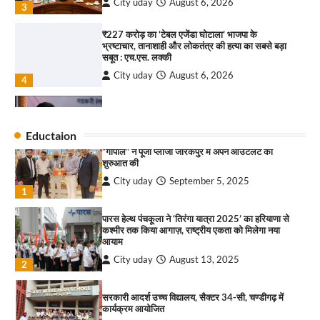
City uday
August 6, 2026
3
₹227 करोड़ का ‘टेबल एजेंडा घोटाला’ भाजपा के
भ्रष्टाचार, तानाशाही और लोकतंत्र की हत्या का सबसे बड़ा
राहुल गाँधी ने खाई है वैश्विक मंच पर भारत को कमजोर करने
सबूत : एच.एस. लक्की
की कसम: देवशाली
City uday
August 6, 2026
City uday
August 6, 2025
4
इंडियन नेशनल थियेटर द्वारा 9 अगस्त को होगा ‘वर्षा ऋतु
4
संगीत संध्या 2026’ का आयोजन
Eductaion
City uday
August 6, 2026
“गोपाल” ने पूजा प्लाजा जीरकपुर में अपने आउटलेट की
1
शुरुआत की
City uday
September 5, 2025
“वोकल फॉर लोकल” से “लोकल टू ग्लोबल” की ओर भारत
1
का बढ़ता कदम, 12 से 15 अगस्त तक भारत मंडपम में होगा
भव्य भारत व्यापार महोत्सव : हरीश गर्ग
पारस हेल्थ पंचकूला ने ‘तिरंगा यात्रा 2025’ का हरियाणा से
City uday
August 6, 2026
2
कश्मीर तक किया आगाज़, राष्ट्रीय एकता को मिलेगा नया
आयाम
सोलर एनर्जी वेंडर्स एसोसिएशन (सेवा) ने पंजाब में सौर
City uday
August 13, 2025
2
परियोजनाओं की बाधाओं को दूर करने के लिए पीएसपीसीएल
और एमएनआरई के उच्च अधिकारियों से की मुलाकात
City uday
August 6, 2026
सरकारी आदर्श उच्च विद्यालय, सैक्टर 34-सी, चण्डीगढ़ में
3
कार्यक्रम आयोजित