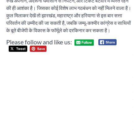
रुख अपनाने, अंदरूनी घमासान से निपटने, और टिकट बंटवारे में व्यस्त रहने
की ही आशंका है। जिसका कोई विशेष लाभ गठबंधन को नहीं मिलने वाला है।
कुल मिलाकर देखें तो झारखंड, महाराष्ट्र और हरियाणा से इस बार सत्ता
परिवर्तन की उम्मीद की जा सकती है, जबकि जम्मू-कश्मीर कांग्रेस व साथियों
के बूते बीजेपी के विकास के फॉर्मूले को दरकिनार कर सकता है।
Please follow and like us:
Post
सा
navigation
औ
धार
कार्
समर
उत्
वि
परि
चंड
का
गठ