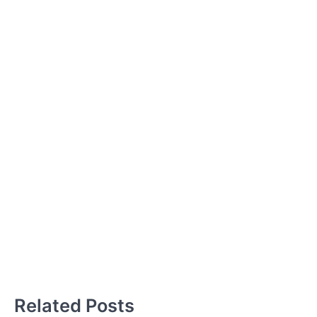
La
Ce
Ma
Be
Related Posts