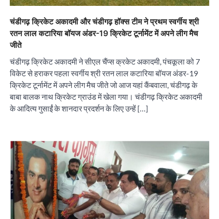
चंडीगढ़ क्रिकेट अकादमी और चंडीगढ़ हॉक्स टीम ने प्रथम स्वर्गीय श्री
रतन लाल कटारिया बॉयज अंडर-19 क्रिकेट टूर्नामेंट में अपने लीग मैच
जीते
चंडीगढ़ क्रिकेट अकादमी ने सीएल चैंप्स क्रकेट अकादमी, पंचकूला को 7
विकेट से हराकर पहला स्वर्गीय श्री रतन लाल कटारिया बॉयज अंडर-19
क्रिकेट टूर्नामेंट में अपने लीग मैच जीते जो आज यहां कैंबवाला, चंडीगढ़ के
बाबा बालक नाथ क्रिकेट ग्राउंड में खेला गया। चंडीगढ़ क्रिकेट अकादमी
के आदित्य गुसाईं के शानदार प्रदर्शन के लिए उन्हें […]
“वोकल फॉर लोकल” से “लोकल टू ग्लोबल” की ओर भारत
का बढ़ता कदम, 12 से 15 अगस्त तक भारत मंडपम में होगा
भव्य भारत व्यापार महोत्सव : हरीश गर्ग
City uday
August 6, 2026
2
सोलर एनर्जी वेंडर्स एसोसिएशन (सेवा) ने पंजाब में सौर
परियोजनाओं की बाधाओं को दूर करने के लिए पीएसपीसीएल