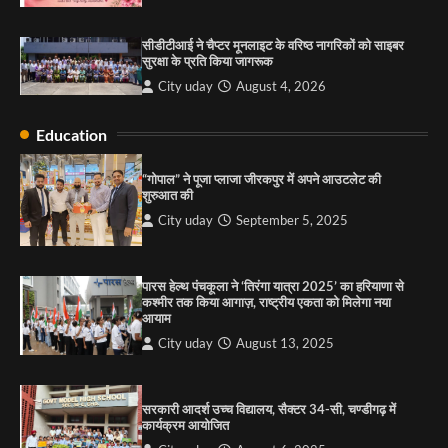
सरकारी आदर्श उच्च विद्यालय, सैक्टर 34-सी, चण्डीगढ़ में
कार्यक्रम आयोजित
सीडीटीआई ने चैप्टर मूनलाइट के वरिष्ठ नागरिकों को साइबर
City uday
August 6, 2025
सुरक्षा के प्रति किया जागरूक
3
City uday
August 4, 2026
Education
राहुल गाँधी ने खाई है वैश्विक मंच पर भारत को कमजोर करने
की कसम: देवशाली
“गोपाल” ने पूजा प्लाजा जीरकपुर में अपने आउटलेट की
शुरुआत की
City uday
August 6, 2025
City uday
September 5, 2025
4
पारस हेल्थ पंचकूला ने ‘तिरंगा यात्रा 2025’ का हरियाणा से
कश्मीर तक किया आगाज़, राष्ट्रीय एकता को मिलेगा नया
आयाम
City uday
August 13, 2025
सरकारी आदर्श उच्च विद्यालय, सैक्टर 34-सी, चण्डीगढ़ में
कार्यक्रम आयोजित