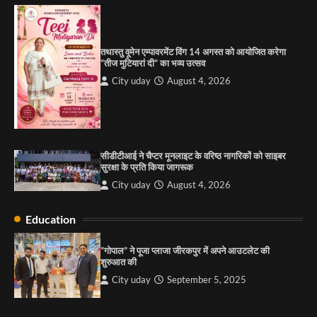
शुरुआत की
City uday
September 5, 2025
1
तथास्तु वूमेन एम्पावरमेंट विंग 14 अगस्त को आयोजित करेगा
पारस हेल्थ पंचकूला ने ‘तिरंगा यात्रा 2025’ का हरियाणा से
“तीज मुटियारां दी” का भव्य उत्सव
कश्मीर तक किया आगाज़, राष्ट्रीय एकता को मिलेगा नया
आयाम
City uday
August 4, 2026
City uday
August 13, 2025
2
सरकारी आदर्श उच्च विद्यालय, सैक्टर 34-सी, चण्डीगढ़ में
कार्यक्रम आयोजित
सीडीटीआई ने चैप्टर मूनलाइट के वरिष्ठ नागरिकों को साइबर
City uday
August 6, 2025
सुरक्षा के प्रति किया जागरूक
3
City uday
August 4, 2026
Education
राहुल गाँधी ने खाई है वैश्विक मंच पर भारत को कमजोर करने
की कसम: देवशाली
“गोपाल” ने पूजा प्लाजा जीरकपुर में अपने आउटलेट की
शुरुआत की
City uday
August 6, 2025
City uday
September 5, 2025
4