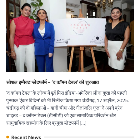
“वोकल फॉर लोकल” से “लोकल टू ग्लोबल” की ओर भारत
का बढ़ता कदम, 12 से 15 अगस्त तक भारत मंडपम में होगा
भव्य भारत व्यापार महोत्सव : हरीश गर्ग
City uday
August 6, 2026
2
सोलर एनर्जी वेंडर्स एसोसिएशन (सेवा) ने पंजाब में सौर
परियोजनाओं की बाधाओं को दूर करने के लिए पीएसपीसीएल
और एमएनआरई के उच्च अधिकारियों से की मुलाकात
City uday
August 6, 2026
3
₹227 करोड़ का ‘टेबल एजेंडा घोटाला’ भाजपा के
सोशल इम्पैक्ट प्लेटफॉर्म – ‘द कॉमन टेबल’ की शुरुआत
भ्रष्टाचार, तानाशाही और लोकतंत्र की हत्या का सबसे बड़ा
सबूत : एच.एस. लक्की
‘द कॉमन टेबल’ के लॉन्च में पूर्व मिस इंडिया-अमेरिका लीना गुप्ता की पहली
City uday
August 6, 2026
पुस्तक ‘एंकर विदिन’ को भी रिलीज किया गया चंडीगढ़, 17 अप्रैल, 2025:
4
चंडीगढ़ की दो महिलाओं – बानी चीमा और गीतांजलि गुप्ता ने अपने ब्रेन
चाइल्ड – द कॉमन टेबल (टीसीटी) जो एक सामाजिक परिवर्तन और
इंडियन नेशनल थियेटर द्वारा 9 अगस्त को होगा ‘वर्षा ऋतु
संगीत संध्या 2026’ का आयोजन
सामुदायिक सहयोग के लिए प्रमुख प्लेटफॉर्म […]
City uday
August 6, 2026
1
पारस हेल्थ पंचकूला ने ‘तिरंगा यात्रा 2025’ का हरियाणा से
Recent News