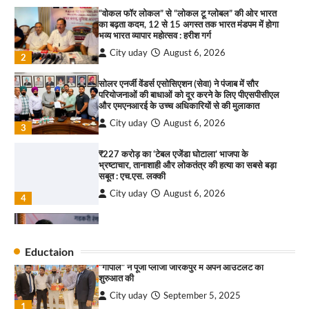
कश्मीर तक किया आगाज़, राष्ट्रीय एकता को मिलेगा नया
“वोकल फॉर लोकल” से “लोकल टू ग्लोबल” की ओर भारत
आयाम
का बढ़ता कदम, 12 से 15 अगस्त तक भारत मंडपम में होगा
City uday
August 13, 2025
भव्य भारत व्यापार महोत्सव : हरीश गर्ग
2
City uday
August 6, 2026
2
सरकारी आदर्श उच्च विद्यालय, सैक्टर 34-सी, चण्डीगढ़ में
कार्यक्रम आयोजित
सोलर एनर्जी वेंडर्स एसोसिएशन (सेवा) ने पंजाब में सौर
परियोजनाओं की बाधाओं को दूर करने के लिए पीएसपीसीएल
City uday
August 6, 2025
और एमएनआरई के उच्च अधिकारियों से की मुलाकात
3
City uday
August 6, 2026
3
₹227 करोड़ का ‘टेबल एजेंडा घोटाला’ भाजपा के
भ्रष्टाचार, तानाशाही और लोकतंत्र की हत्या का सबसे बड़ा
राहुल गाँधी ने खाई है वैश्विक मंच पर भारत को कमजोर करने
सबूत : एच.एस. लक्की
की कसम: देवशाली
City uday
August 6, 2026
City uday
August 6, 2025
4
इंडियन नेशनल थियेटर द्वारा 9 अगस्त को होगा ‘वर्षा ऋतु
4
संगीत संध्या 2026’ का आयोजन
Eductaion
City uday
August 6, 2026
“गोपाल” ने पूजा प्लाजा जीरकपुर में अपने आउटलेट की
1
शुरुआत की
City uday
September 5, 2025
“वोकल फॉर लोकल” से “लोकल टू ग्लोबल” की ओर भारत
1
का बढ़ता कदम, 12 से 15 अगस्त तक भारत मंडपम में होगा