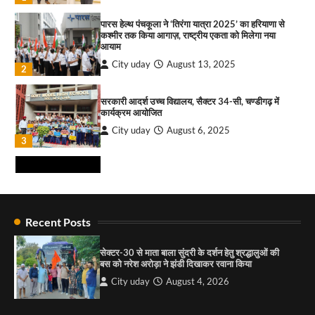
भव्य भारत व्यापार महोत्सव : हरीश गर्ग
पारस हेल्थ पंचकूला ने ‘तिरंगा यात्रा 2025’ का हरियाणा से
City uday
August 6, 2026
2
कश्मीर तक किया आगाज़, राष्ट्रीय एकता को मिलेगा नया
आयाम
सोलर एनर्जी वेंडर्स एसोसिएशन (सेवा) ने पंजाब में सौर
City uday
August 13, 2025
2
परियोजनाओं की बाधाओं को दूर करने के लिए पीएसपीसीएल
और एमएनआरई के उच्च अधिकारियों से की मुलाकात
City uday
August 6, 2026
सरकारी आदर्श उच्च विद्यालय, सैक्टर 34-सी, चण्डीगढ़ में
3
कार्यक्रम आयोजित
City uday
August 6, 2025
₹227 करोड़ का ‘टेबल एजेंडा घोटाला’ भाजपा के
3
भ्रष्टाचार, तानाशाही और लोकतंत्र की हत्या का सबसे बड़ा
सबूत : एच.एस. लक्की
City uday
August 6, 2026
4
राहुल गाँधी ने खाई है वैश्विक मंच पर भारत को कमजोर करने
की कसम: देवशाली
Recent Posts
City uday
August 6, 2025
सेक्टर-30 से माता बाला सुंदरी के दर्शन हेतु श्रद्धालुओं की
बस को नरेश अरोड़ा ने झंडी दिखाकर रवाना किया
4
City uday
August 4, 2026
“गोपाल” ने पूजा प्लाजा जीरकपुर में अपने आउटलेट की