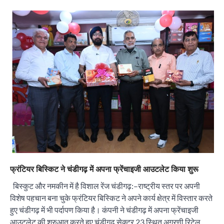
“वोकल फॉर लोकल” से “लोकल टू ग्लोबल” की ओर भारत
का बढ़ता कदम, 12 से 15 अगस्त तक भारत मंडपम में होगा
भव्य भारत व्यापार महोत्सव : हरीश गर्ग
City uday
August 6, 2026
2
सोलर एनर्जी वेंडर्स एसोसिएशन (सेवा) ने पंजाब में सौर
परियोजनाओं की बाधाओं को दूर करने के लिए पीएसपीसीएल
और एमएनआरई के उच्च अधिकारियों से की मुलाकात
City uday
August 6, 2026
3
₹227 करोड़ का ‘टेबल एजेंडा घोटाला’ भाजपा के
फ्रंटियर बिस्किट ने चंडीगढ़ में अपना फ्रेंचाइजी आउटलेट किया शुरू
भ्रष्टाचार, तानाशाही और लोकतंत्र की हत्या का सबसे बड़ा
सबूत : एच.एस. लक्की
बिस्कुट और नमकीन में है विशाल रेंज चंडीगढ़:–राष्ट्रीय स्तर पर अपनी
City uday
August 6, 2026
विशेष पहचान बना चुके फ्रंटियर बिस्किट ने अपने कार्य क्षेत्र में विस्तार करते
4
हुए चंडीगढ़ में भी पर्दापण किया है। कंपनी ने चंडीगढ़ में अपना फ्रेंचाइजी
आउटलेट की शुरुआत करते हुए चंडीगढ़ सेक्टर 23 स्थित अग्रणी रिटेल
इंडियन नेशनल थियेटर द्वारा 9 अगस्त को होगा ‘वर्षा ऋतु