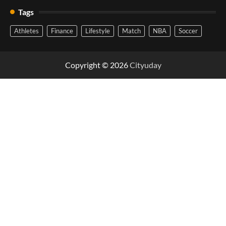
Tags
Athletes
Finance
Lifestyle
Match
NBA
Soccer
Copyright © 2026
Cityuday