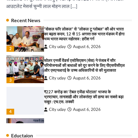
संगीत संध्या 2026’ का आयोजन
आउटलेट मेसर्स चुन्नी लाल मोहन लाल […]
City uday
August 6, 2026
1
पारस हेल्थ पंचकूला ने ‘तिरंगा यात्रा 2025’ का हरियाणा से
Recent News
कश्मीर तक किया आगाज़, राष्ट्रीय एकता को मिलेगा नया
“वोकल फॉर लोकल” से “लोकल टू ग्लोबल” की ओर भारत
आयाम
का बढ़ता कदम, 12 से 15 अगस्त तक भारत मंडपम में होगा
City uday
August 13, 2025
भव्य भारत व्यापार महोत्सव : हरीश गर्ग
2
City uday
August 6, 2026
2
सरकारी आदर्श उच्च विद्यालय, सैक्टर 34-सी, चण्डीगढ़ में
कार्यक्रम आयोजित
सोलर एनर्जी वेंडर्स एसोसिएशन (सेवा) ने पंजाब में सौर
परियोजनाओं की बाधाओं को दूर करने के लिए पीएसपीसीएल
City uday
August 6, 2025
और एमएनआरई के उच्च अधिकारियों से की मुलाकात
3
City uday
August 6, 2026
3
₹227 करोड़ का ‘टेबल एजेंडा घोटाला’ भाजपा के
भ्रष्टाचार, तानाशाही और लोकतंत्र की हत्या का सबसे बड़ा
राहुल गाँधी ने खाई है वैश्विक मंच पर भारत को कमजोर करने
सबूत : एच.एस. लक्की
की कसम: देवशाली
City uday
August 6, 2026
City uday
August 6, 2025
4
इंडियन नेशनल थियेटर द्वारा 9 अगस्त को होगा ‘वर्षा ऋतु
4
संगीत संध्या 2026’ का आयोजन
Eductaion