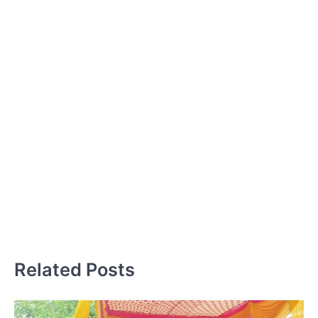
और
ज
ट
Related Posts